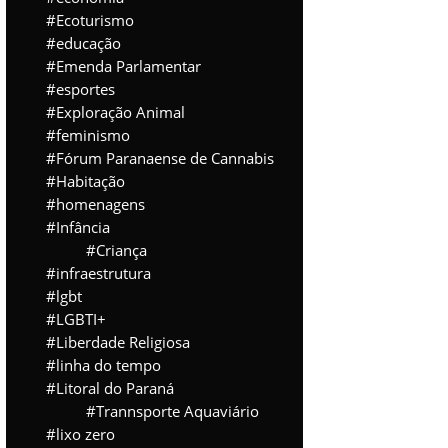
Ecoturismo
educação
Emenda Parlamentar
esportes
Exploração Animal
feminismo
Fórum Paranaense de Cannabis
Habitação
homenagens
Infância
Criança
infraestrutura
lgbt
LGBTI+
Liberdade Religiosa
linha do tempo
Litoral do Paraná
Trannsporte Aquaviário
lixo zero