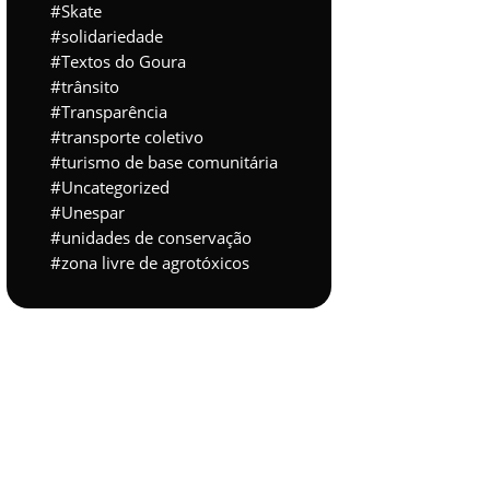
Skate
solidariedade
Textos do Goura
trânsito
Transparência
transporte coletivo
turismo de base comunitária
Uncategorized
Unespar
unidades de conservação
zona livre de agrotóxicos