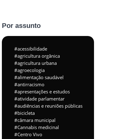
Por assunto
acessibilidade
agricultura orgânica
agricultura urbana
agroecologia
alimentação saudável
antirracismo
apresentações e estudos
atividade parlamentar
audiências e reuniões públicas
bicicleta
câmara municipal
Cannabis medicinal
Centro Vivo