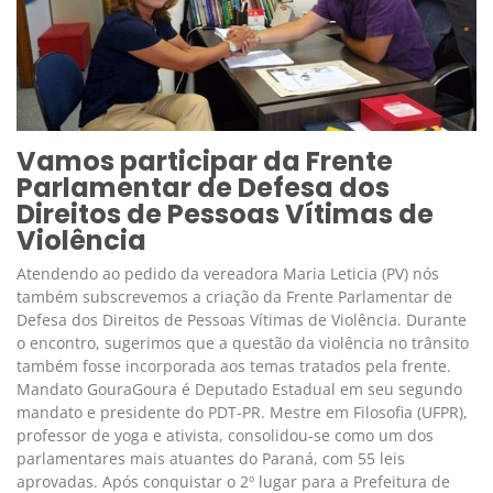
Vamos participar da Frente
Parlamentar de Defesa dos
Direitos de Pessoas Vítimas de
Violência
Atendendo ao pedido da vereadora Maria Leticia (PV) nós
também subscrevemos a criação da Frente Parlamentar de
Defesa dos Direitos de Pessoas Vítimas de Violência. Durante
o encontro, sugerimos que a questão da violência no trânsito
também fosse incorporada aos temas tratados pela frente.
Mandato GouraGoura é Deputado Estadual em seu segundo
mandato e presidente do PDT-PR. Mestre em Filosofia (UFPR),
professor de yoga e ativista, consolidou-se como um dos
parlamentares mais atuantes do Paraná, com 55 leis
aprovadas. Após conquistar o 2º lugar para a Prefeitura de