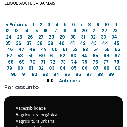
CLIQUE AQUI E SAIBA MAIS
« Próximo
1
2
3
4
5
6
7
8
9
10
11
12
13
14
15
16
17
18
19
20
21
22
23
24
25
26
27
28
29
30
31
32
33
34
35
36
37
38
39
40
41
42
43
44
45
46
47
48
49
50
51
52
53
54
55
56
57
58
59
60
61
62
63
64
65
66
67
68
69
70
71
72
73
74
75
76
77
78
79
80
81
82
83
84
85
86
87
88
89
90
91
92
93
94
95
96
97
98
99
100
Anterior »
Por assunto
acessibilidade
agricultura orgânica
agricultura urbana