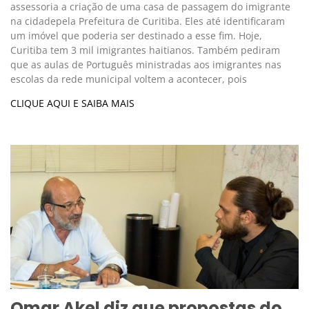
assessoria a criação de uma casa de passagem do imigrante
na cidadepela Prefeitura de Curitiba. Eles até identificaram
um imóvel que poderia ser destinado a esse fim. Hoje,
Curitiba tem 3 mil imigrantes haitianos. Também pediram
que as aulas de Português ministradas aos imigrantes nas
escolas da rede municipal voltem a acontecer, pois
CLIQUE AQUI E SAIBA MAIS
Omar Akel diz que propostas do