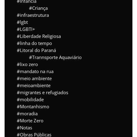
Infância
Criança
infraestrutura
lgbt
LGBTI+
Liberdade Religiosa
linha do tempo
Litoral do Paraná
Trannsporte Aquaviário
lixo zero
mandato na rua
meio ambiente
meioambiente
migrantes e refugiados
mobilidade
Montanhismo
moradia
Morte Zero
Notas
Obras Públicas