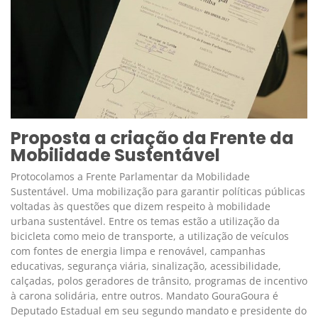
Proposta a criação da Frente da
Mobilidade Sustentável
Protocolamos a Frente Parlamentar da Mobilidade
Sustentável. Uma mobilização para garantir políticas públicas
voltadas às questões que dizem respeito à mobilidade
urbana sustentável. Entre os temas estão a utilização da
bicicleta como meio de transporte, a utilização de veículos
com fontes de energia limpa e renovável, campanhas
educativas, segurança viária, sinalização, acessibilidade,
calçadas, polos geradores de trânsito, programas de incentivo
à carona solidária, entre outros. Mandato GouraGoura é
Deputado Estadual em seu segundo mandato e presidente do