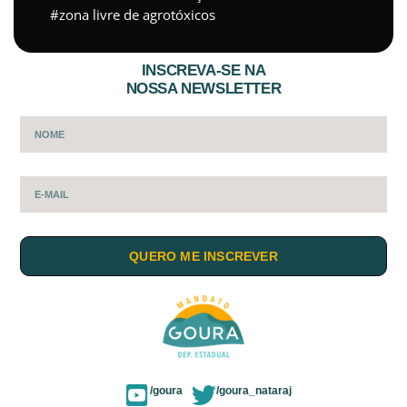
zona livre de agrotóxicos
INSCREVA-SE NA
NOSSA NEWSLETTER
QUERO ME INSCREVER
/goura
/goura_nataraj