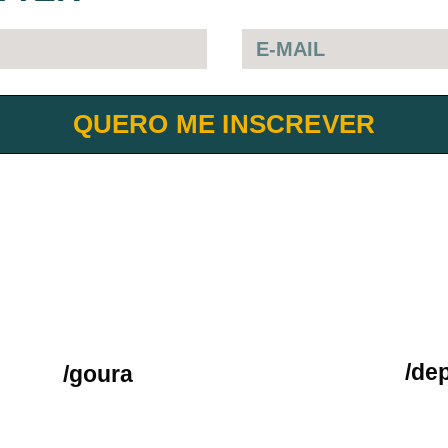
QUERO ME INSCREVER
/de
/goura