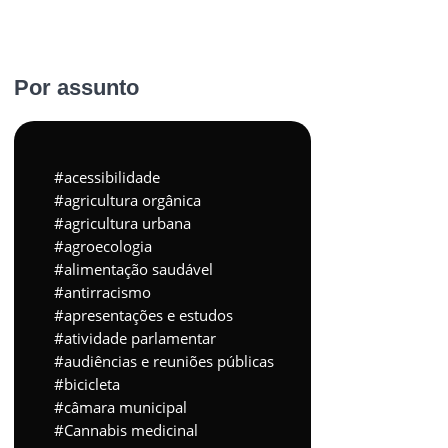
Por assunto
acessibilidade
agricultura orgânica
agricultura urbana
agroecologia
alimentação saudável
antirracismo
apresentações e estudos
atividade parlamentar
audiências e reuniões públicas
bicicleta
câmara municipal
Cannabis medicinal