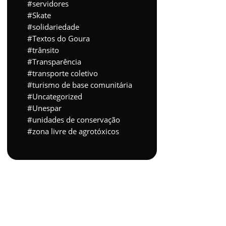
servidores
Skate
solidariedade
Textos do Goura
trânsito
Transparência
transporte coletivo
turismo de base comunitária
Uncategorized
Unespar
unidades de conservação
zona livre de agrotóxicos