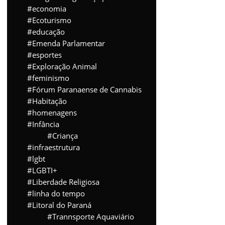
economia
Ecoturismo
educação
Emenda Parlamentar
esportes
Exploração Animal
feminismo
Fórum Paranaense de Cannabis
Habitação
homenagens
Infância
Criança
infraestrutura
lgbt
LGBTI+
Liberdade Religiosa
linha do tempo
Litoral do Paraná
Trannsporte Aquaviário