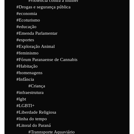
violência contra a mulher
Drogas e segurança pública
economia
Ecoturismo
educação
Emenda Parlamentar
esportes
Exploração Animal
feminismo
Fórum Paranaense de Cannabis
Habitação
homenagens
Infância
Criança
infraestrutura
lgbt
LGBTI+
Liberdade Religiosa
linha do tempo
Litoral do Paraná
Trannsporte Aquaviário