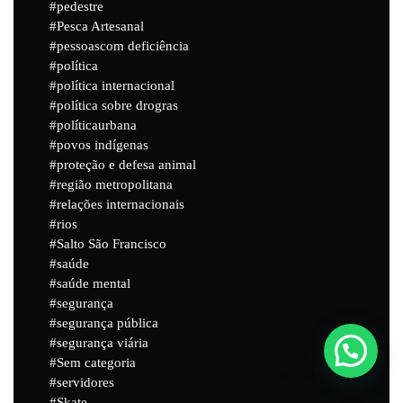
pedestre
Pesca Artesanal
pessoascom deficiência
política
política internacional
política sobre drogras
políticaurbana
povos indígenas
proteção e defesa animal
região metropolitana
relações internacionais
rios
Salto São Francisco
saúde
saúde mental
segurança
segurança pública
segurança viária
Sem categoria
Powered by
Joinchat
servidores
Skate