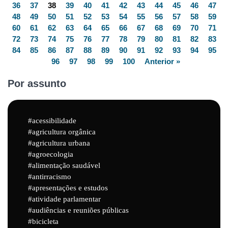
36
37
38
39
40
41
42
43
44
45
46
47
48
49
50
51
52
53
54
55
56
57
58
59
60
61
62
63
64
65
66
67
68
69
70
71
72
73
74
75
76
77
78
79
80
81
82
83
84
85
86
87
88
89
90
91
92
93
94
95
96
97
98
99
100
Anterior »
Por assunto
acessibilidade
agricultura orgânica
agricultura urbana
agroecologia
alimentação saudável
antirracismo
apresentações e estudos
atividade parlamentar
audiências e reuniões públicas
bicicleta