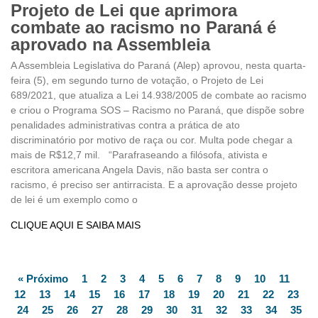
Projeto de Lei que aprimora
combate ao racismo no Paraná é
aprovado na Assembleia
A Assembleia Legislativa do Paraná (Alep) aprovou, nesta quarta-
feira (5), em segundo turno de votação, o Projeto de Lei
689/2021, que atualiza a Lei 14.938/2005 de combate ao racismo
e criou o Programa SOS – Racismo no Paraná, que dispõe sobre
penalidades administrativas contra a prática de ato
discriminatório por motivo de raça ou cor. Multa pode chegar a
mais de R$12,7 mil. “Parafraseando a filósofa, ativista e
escritora americana Angela Davis, não basta ser contra o
racismo, é preciso ser antirracista. E a aprovação desse projeto
de lei é um exemplo como o
CLIQUE AQUI E SAIBA MAIS
« Próximo
1
2
3
4
5
6
7
8
9
10
11
12
13
14
15
16
17
18
19
20
21
22
23
24
25
26
27
28
29
30
31
32
33
34
35