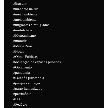
lixo zero
mandato na rua
meio ambiente
meioambiente
migrantes e refugiados
mobilidade
Montanhismo
moradia
Morte Zero
Notas
Obras Públicas
ocupação de espaços públicos
Orçamento
pandemia
Paraná Quilombola
parques e praças
parto humanizado
patrimônio
PDT
Pedágio