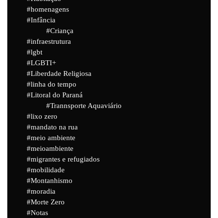
homenagens
Infância
Criança
infraestrutura
lgbt
LGBTI+
Liberdade Religiosa
linha do tempo
Litoral do Paraná
Trannsporte Aquaviário
lixo zero
mandato na rua
meio ambiente
meioambiente
migrantes e refugiados
mobilidade
Montanhismo
moradia
Morte Zero
Notas