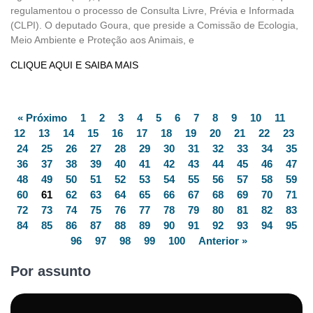
regulamentou o processo de Consulta Livre, Prévia e Informada
(CLPI). O deputado Goura, que preside a Comissão de Ecologia,
Meio Ambiente e Proteção aos Animais, e
CLIQUE AQUI E SAIBA MAIS
« Próximo
1
2
3
4
5
6
7
8
9
10
11
12
13
14
15
16
17
18
19
20
21
22
23
24
25
26
27
28
29
30
31
32
33
34
35
36
37
38
39
40
41
42
43
44
45
46
47
48
49
50
51
52
53
54
55
56
57
58
59
60
61
62
63
64
65
66
67
68
69
70
71
72
73
74
75
76
77
78
79
80
81
82
83
84
85
86
87
88
89
90
91
92
93
94
95
96
97
98
99
100
Anterior »
Por assunto