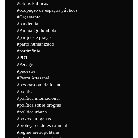
Obras Públicas
ocupação de espaços públicos
Orçamento
pandemia
Paraná Quilombola
parques e praças
parto humanizado
patrimônio
PDT
Pedágio
pedestre
Pesca Artesanal
pessoascom deficiência
política
política internacional
política sobre drogras
políticaurbana
povos indígenas
proteção e defesa animal
região metropolitana