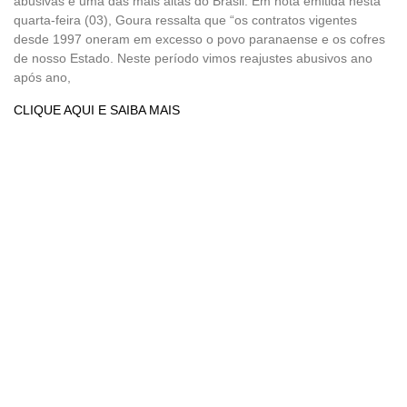
abusivas e uma das mais altas do Brasil. Em nota emitida nesta
quarta-feira (03), Goura ressalta que “os contratos vigentes
desde 1997 oneram em excesso o povo paranaense e os cofres
de nosso Estado. Neste período vimos reajustes abusivos ano
após ano,
CLIQUE AQUI E SAIBA MAIS