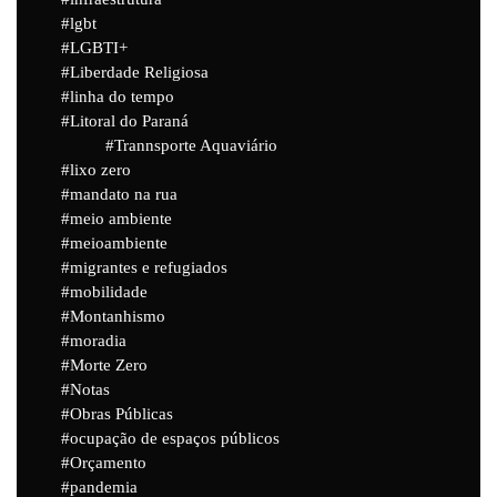
lgbt
LGBTI+
Liberdade Religiosa
linha do tempo
Litoral do Paraná
Trannsporte Aquaviário
lixo zero
mandato na rua
meio ambiente
meioambiente
migrantes e refugiados
mobilidade
Montanhismo
moradia
Morte Zero
Notas
Obras Públicas
ocupação de espaços públicos
Orçamento
pandemia