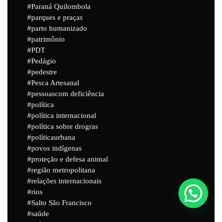
Paraná Quilombola
parques e praças
parto humanizado
patrimônio
PDT
Pedágio
pedestre
Pesca Artesanal
pessoascom deficiência
política
política internacional
política sobre drogras
políticaurbana
povos indígenas
proteção e defesa animal
região metropolitana
relações internacionais
rios
Salto São Francisco
Powered by
Joinchat
saúde