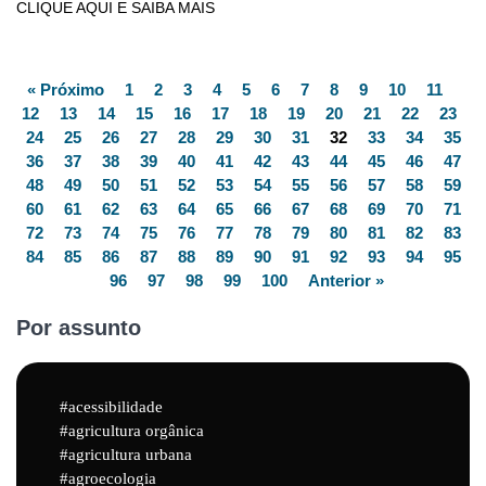
CLIQUE AQUI E SAIBA MAIS
« Próximo
1
2
3
4
5
6
7
8
9
10
11
12
13
14
15
16
17
18
19
20
21
22
23
24
25
26
27
28
29
30
31
32
33
34
35
36
37
38
39
40
41
42
43
44
45
46
47
48
49
50
51
52
53
54
55
56
57
58
59
60
61
62
63
64
65
66
67
68
69
70
71
72
73
74
75
76
77
78
79
80
81
82
83
84
85
86
87
88
89
90
91
92
93
94
95
96
97
98
99
100
Anterior »
Por assunto
acessibilidade
agricultura orgânica
agricultura urbana
agroecologia