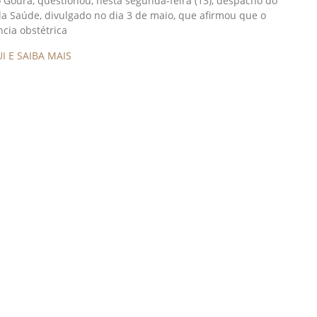
Goura, questionou, nesta segunda-feira (13), despacho do
da Saúde, divulgado no dia 3 de maio, que afirmou que o
ncia obstétrica
I E SAIBA MAIS