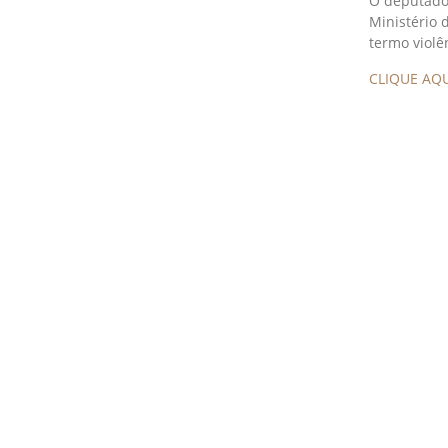
O deputado 
Ministério 
termo violê
CLIQUE AQU