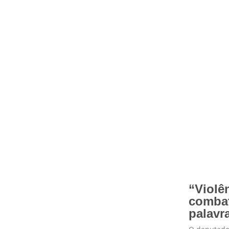
“Violê
combat
palavr