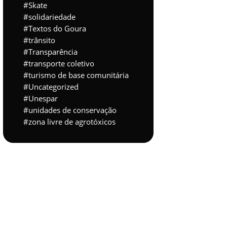
Skate
solidariedade
Textos do Goura
trânsito
Transparência
transporte coletivo
turismo de base comunitária
Uncategorized
Unespar
unidades de conservação
zona livre de agrotóxicos