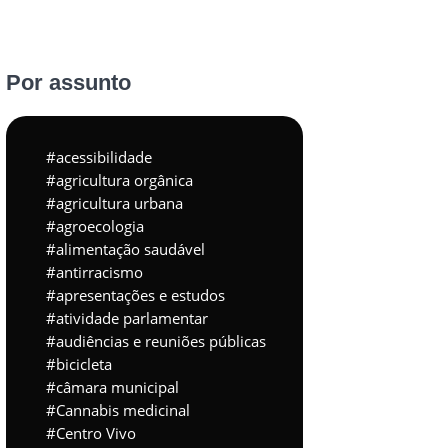
Por assunto
acessibilidade
agricultura orgânica
agricultura urbana
agroecologia
alimentação saudável
antirracismo
apresentações e estudos
atividade parlamentar
audiências e reuniões públicas
bicicleta
câmara municipal
Cannabis medicinal
Centro Vivo