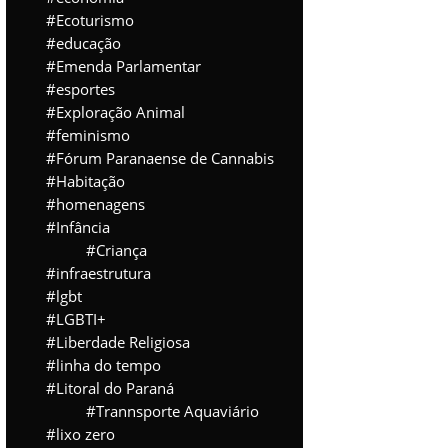
Ecoturismo
educação
Emenda Parlamentar
esportes
Exploração Animal
feminismo
Fórum Paranaense de Cannabis
Habitação
homenagens
Infância
Criança
infraestrutura
lgbt
LGBTI+
Liberdade Religiosa
linha do tempo
Litoral do Paraná
Trannsporte Aquaviário
lixo zero