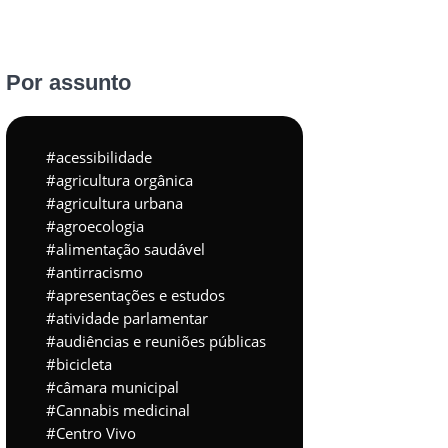
Por assunto
acessibilidade
agricultura orgânica
agricultura urbana
agroecologia
alimentação saudável
antirracismo
apresentações e estudos
atividade parlamentar
audiências e reuniões públicas
bicicleta
câmara municipal
Cannabis medicinal
Centro Vivo