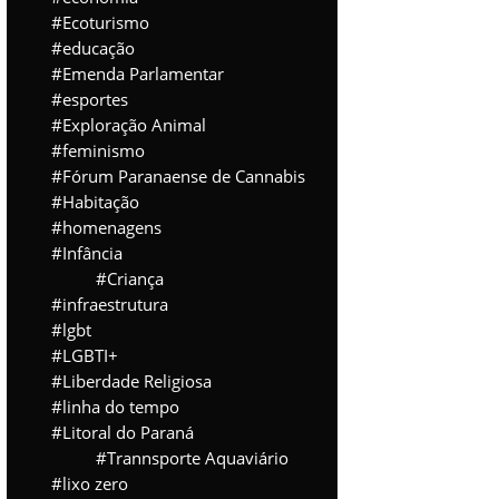
Ecoturismo
educação
Emenda Parlamentar
esportes
Exploração Animal
feminismo
Fórum Paranaense de Cannabis
Habitação
homenagens
Infância
Criança
infraestrutura
lgbt
LGBTI+
Liberdade Religiosa
linha do tempo
Litoral do Paraná
Trannsporte Aquaviário
lixo zero