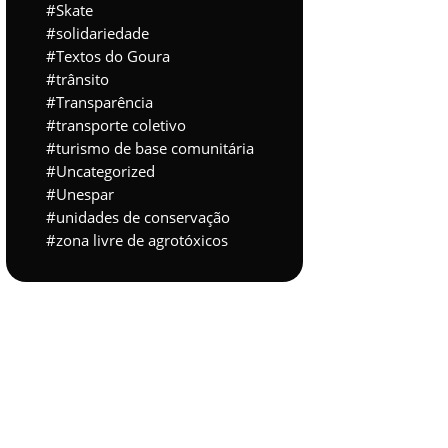
Skate
solidariedade
Textos do Goura
trânsito
Transparência
transporte coletivo
turismo de base comunitária
Uncategorized
Unespar
unidades de conservação
zona livre de agrotóxicos