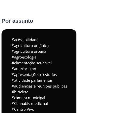
Por assunto
acessibilidade
agricultura orgânica
agricultura urbana
agroecologia
alimentação saudável
antirracismo
apresentações e estudos
atividade parlamentar
audiências e reuniões públicas
bicicleta
câmara municipal
Cannabis medicinal
Centro Vivo