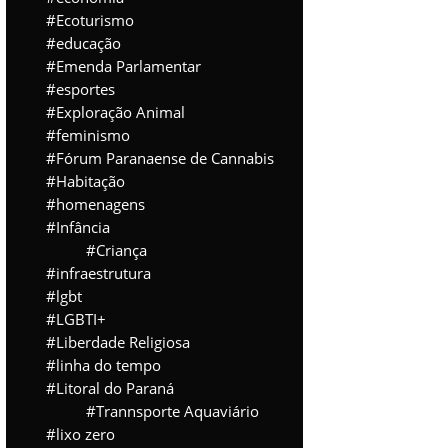
Ecoturismo
educação
Emenda Parlamentar
esportes
Exploração Animal
feminismo
Fórum Paranaense de Cannabis
Habitação
homenagens
Infância
Criança
infraestrutura
lgbt
LGBTI+
Liberdade Religiosa
linha do tempo
Litoral do Paraná
Trannsporte Aquaviário
lixo zero