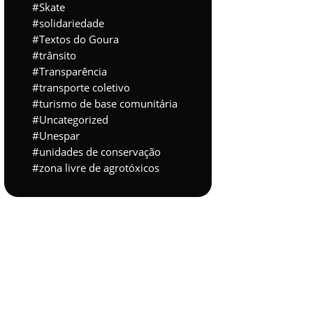
Skate
solidariedade
Textos do Goura
trânsito
Transparência
transporte coletivo
turismo de base comunitária
Uncategorized
Unespar
unidades de conservação
zona livre de agrotóxicos