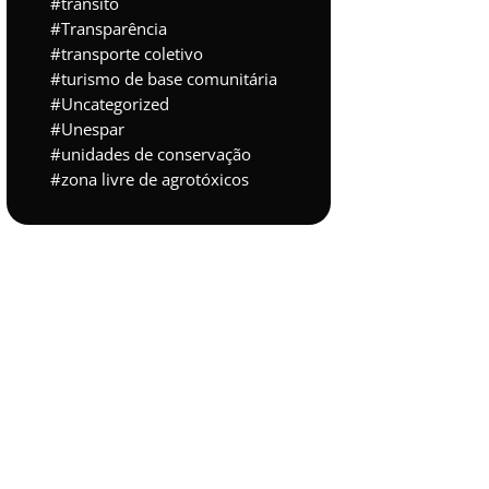
trânsito
Transparência
transporte coletivo
turismo de base comunitária
Uncategorized
Unespar
unidades de conservação
zona livre de agrotóxicos