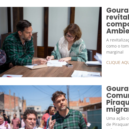
Goura
revita
compo
Ambien
A revitaliz
como o tom
marginal
CLIQUE AQU
Goura 
Comun
Piraq
migra
Uma ação co
de Piraquar