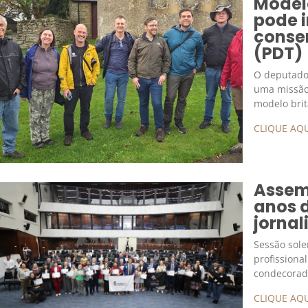
Model
pode i
conse
(PDT)
O deputado 
uma missão
modelo brit
CLIQUE AQU
Assemb
anos d
jorna
Sessão sole
profissiona
condecorad
CLIQUE AQU