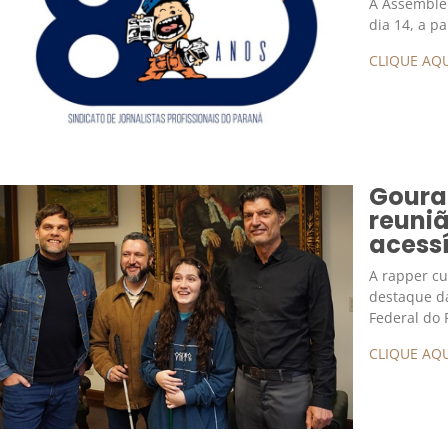
A Assemblei
dia 14, a p
CLIQUE AQU
Goura
reuniã
acessí
A rapper cu
destaque da
Federal do
CLIQUE AQU