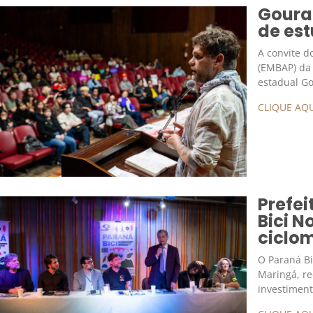
Goura 
de es
A convite d
(EMBAP) da 
estadual Go
CLIQUE AQU
Prefei
Bici N
ciclo
O Paraná Bi
Maringá, re
investimen