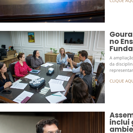
CLIQUE AQU
Goura
no Ens
Funda
A ampliação
da discipli
representan
CLIQUE AQU
Assem
inclui
ambie