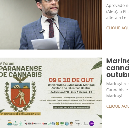
Aprovado ne
(Alep), o P
altera a Le
CLIQUE AQU
Marin
cannab
outub
Maringá rec
Cannabis e 
Maringá
CLIQUE AQU