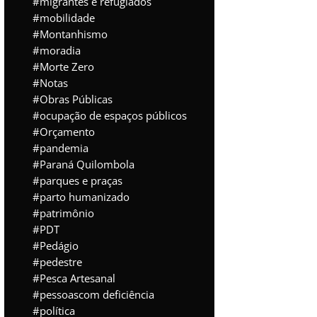
migrantes e refugiados
mobilidade
Montanhismo
moradia
Morte Zero
Notas
Obras Públicas
ocupação de espaços públicos
Orçamento
pandemia
Paraná Quilombola
parques e praças
parto humanizado
patrimônio
PDT
Pedágio
pedestre
Pesca Artesanal
pessoascom deficiência
política