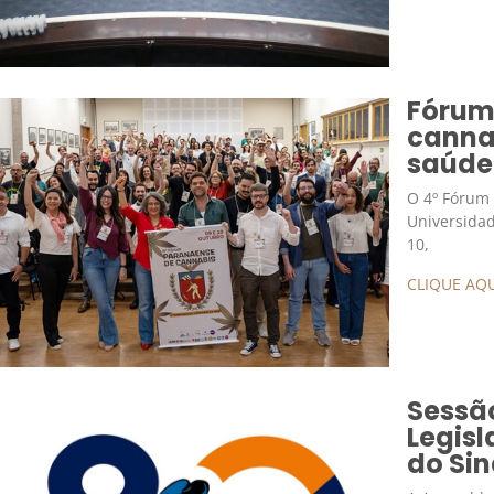
Fórum
cannab
saúde
O 4º Fórum
Universidad
10,
CLIQUE AQU
Sessã
Legisl
do Sin