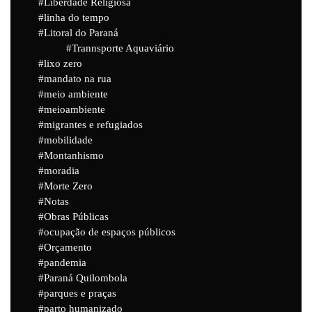
Liberdade Religiosa
linha do tempo
Litoral do Paraná
Trannsporte Aquaviário
lixo zero
mandato na rua
meio ambiente
meioambiente
migrantes e refugiados
mobilidade
Montanhismo
moradia
Morte Zero
Notas
Obras Públicas
ocupação de espaços públicos
Orçamento
pandemia
Paraná Quilombola
parques e praças
parto humanizado