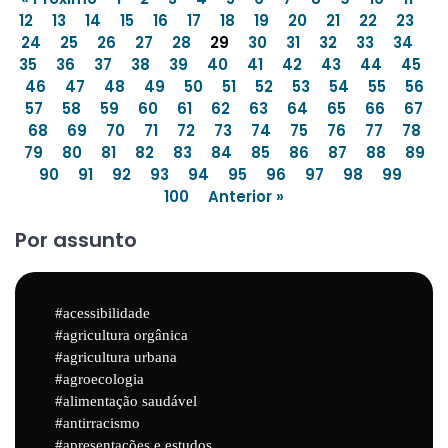
12
13
14
15
16
17
18
19
20
21
22
23
24
25
26
27
28
29
30
31
32
33
34
35
36
37
38
39
40
41
42
43
44
45
46
47
48
49
50
51
52
53
54
55
56
57
58
59
60
61
62
63
64
65
66
67
68
69
70
71
72
73
74
75
76
77
78
79
80
81
82
83
84
85
86
87
88
89
90
91
92
93
94
95
96
97
98
99
100
Anterior »
Por assunto
acessibilidade
agricultura orgânica
agricultura urbana
agroecologia
alimentação saudável
antirracismo
apresentações e estudos