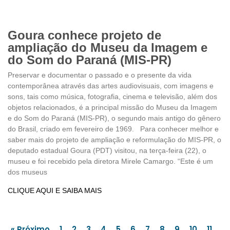
Goura conhece projeto de
ampliação do Museu da Imagem e
do Som do Paraná (MIS-PR)
Preservar e documentar o passado e o presente da vida
contemporânea através das artes audiovisuais, com imagens e
sons, tais como música, fotografia, cinema e televisão, além dos
objetos relacionados, é a principal missão do Museu da Imagem
e do Som do Paraná (MIS-PR), o segundo mais antigo do gênero
do Brasil, criado em fevereiro de 1969. Para conhecer melhor e
saber mais do projeto de ampliação e reformulação do MIS-PR, o
deputado estadual Goura (PDT) visitou, na terça-feira (22), o
museu e foi recebido pela diretora Mirele Camargo. “Este é um
dos museus
CLIQUE AQUI E SAIBA MAIS
« Próximo
1
2
3
4
5
6
7
8
9
10
11