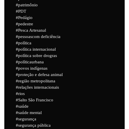
patrimônio
PDT
Pedágio
pedestre
Pesca Artesanal
pessoascom deficiência
política
política internacional
política sobre drogras
políticaurbana
povos indígenas
proteção e defesa animal
região metropolitana
relações internacionais
rios
Salto São Francisco
saúde
saúde mental
segurança
segurança pública