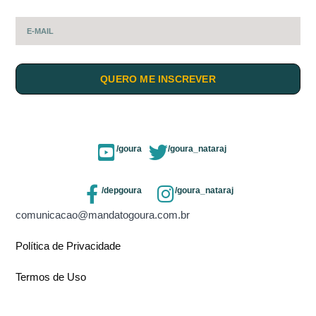
QUERO ME INSCREVER
/goura
/goura_nataraj
/depgoura
/goura_nataraj
comunicacao@mandatogoura.com.br
Política de Privacidade
Termos de Uso