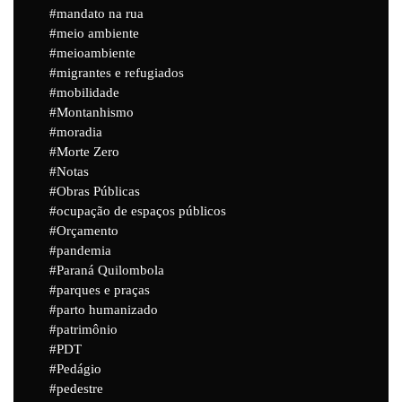
mandato na rua
meio ambiente
meioambiente
migrantes e refugiados
mobilidade
Montanhismo
moradia
Morte Zero
Notas
Obras Públicas
ocupação de espaços públicos
Orçamento
pandemia
Paraná Quilombola
parques e praças
parto humanizado
patrimônio
PDT
Pedágio
pedestre