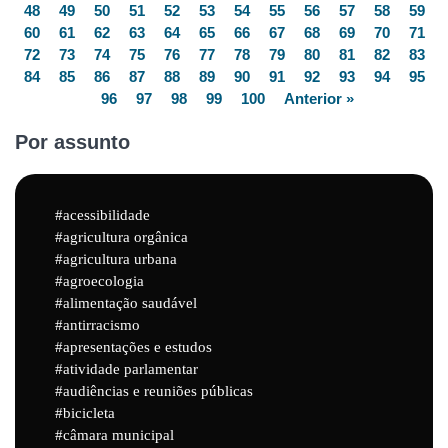
48
49
50
51
52
53
54
55
56
57
58
59
60
61
62
63
64
65
66
67
68
69
70
71
72
73
74
75
76
77
78
79
80
81
82
83
84
85
86
87
88
89
90
91
92
93
94
95
96
97
98
99
100
Anterior »
Por assunto
acessibilidade
agricultura orgânica
agricultura urbana
agroecologia
alimentação saudável
antirracismo
apresentações e estudos
atividade parlamentar
audiências e reuniões públicas
bicicleta
câmara municipal