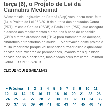
terça (6), o Projeto de Lei da
Cannabis Medicinal
A Assembleia Legislativa do Paraná (Alep) vota, nesta terça-feira
(6), o Projeto de Lei 962/2019 de autoria dos deputados Goura
(PDT), Michele Caputo (PSDB) e Paulo Litro (PSD), que assegura
o acesso aos medicamentos e produtos à base de canabidiol
(CBD) e tetrahidrocanabinol (THC) para tratamento de doenças,
síndromes e transtornos de saúde. “A aprovação deste projeto é
muito importante porque vai beneficiar e trazer alívio e qualidade
de vida para milhares de paranaenses, levando mais qualidade
de vida não só a pacientes, mas a todos seus familiares”, afirmou
Goura. “O PL 962/2019
CLIQUE AQUI E SAIBA MAIS
« Próximo
1
2
3
4
5
6
7
8
9
10
11
12
13
14
15
16
17
18
19
20
21
22
23
24
25
26
27
28
29
30
31
32
33
34
35
36
37
38
39
40
41
42
43
44
45
46
47