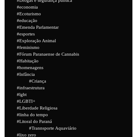
Drogas e segurança pública
economia
Ecoturismo
educação
Emenda Parlamentar
esportes
Exploração Animal
feminismo
Fórum Paranaense de Cannabis
Habitação
homenagens
Infância
Criança
infraestrutura
lgbt
LGBTI+
Liberdade Religiosa
linha do tempo
Litoral do Paraná
Trannsporte Aquaviário
lixo zero