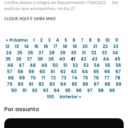
Confira abaixo a íntegra do Requerimento 1700/2022: Ele
explicou que acompanhou, no dia 27
CLIQUE AQUI E SAIBA MAIS
« Próximo
1
2
3
4
5
6
7
8
9
10
11
12
13
14
15
16
17
18
19
20
21
22
23
24
25
26
27
28
29
30
31
32
33
34
35
36
37
38
39
40
41
42
43
44
45
46
47
48
49
50
51
52
53
54
55
56
57
58
59
60
61
62
63
64
65
66
67
68
69
70
71
72
73
74
75
76
77
78
79
80
81
82
83
84
85
86
87
88
89
90
91
92
93
94
95
96
97
98
99
100
Anterior »
Por assunto