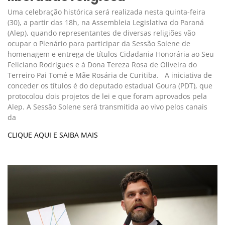
Uma celebração histórica será realizada nesta quinta-feira
(30), a partir das 18h, na Assembleia Legislativa do Paraná
(Alep), quando representantes de diversas religiões vão
ocupar o Plenário para participar da Sessão Solene de
homenagem e entrega de títulos Cidadania Honorária ao Seu
Feliciano Rodrigues e à Dona Tereza Rosa de Oliveira do
Terreiro Pai Tomé e Mãe Rosária de Curitiba. A iniciativa de
conceder os títulos é do deputado estadual Goura (PDT), que
protocolou dois projetos de lei e que foram aprovados pela
Alep. A Sessão Solene será transmitida ao vivo pelos canais
da
CLIQUE AQUI E SAIBA MAIS