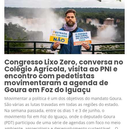
Congresso Lixo Zero, conversa no
Colégio Agrícola, visita ao PNI e
encontro com pedetistas
movimentaram a agenda de
Goura em Foz do Iguaçu
Movimentar a política é um dos objetivos do mandato Goura.
São várias as lutas travadas em todas as regiões do estado.
Na semana passada, entre os dias 1 e 3 de junho, o
movimento foi em Foz do Iguaçu, onde o deputado Goura
(PDT) participou de uma série de agendas com foco no meio
ambiente, agroecologia e desenvolvimento sustentável. O