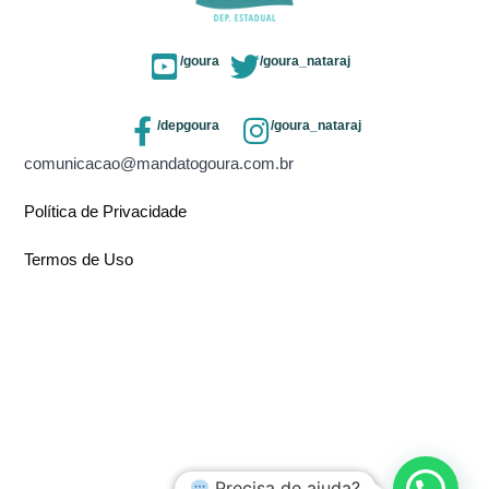
/goura
/goura_nataraj
/depgoura
/goura_nataraj
comunicacao@mandatogoura.com.br
Política de Privacidade
Termos de Uso
Precisa de ajuda?