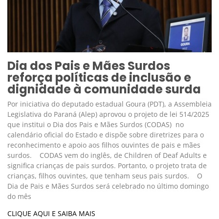
Dia dos Pais e Mães Surdos
reforça políticas de inclusão e
dignidade à comunidade surda
Por iniciativa do deputado estadual Goura (PDT), a Assembleia
Legislativa do Paraná (Alep) aprovou o projeto de lei 514/2025
que institui o Dia dos Pais e Mães Surdos (CODAS) no
calendário oficial do Estado e dispõe sobre diretrizes para o
reconhecimento e apoio aos filhos ouvintes de pais e mães
surdos. CODAS vem do inglês, de Children of Deaf Adults e
significa crianças de pais surdos. Portanto, o projeto trata de
crianças, filhos ouvintes, que tenham seus pais surdos. O
Dia de Pais e Mães Surdos será celebrado no último domingo
do mês
CLIQUE AQUI E SAIBA MAIS