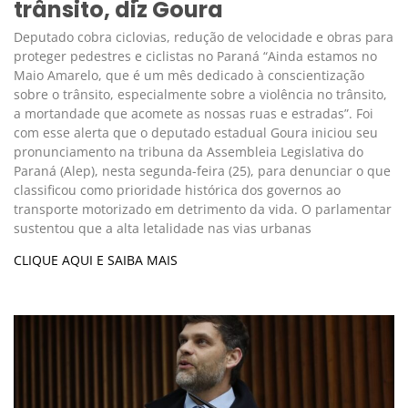
trânsito, diz Goura
Deputado cobra ciclovias, redução de velocidade e obras para
proteger pedestres e ciclistas no Paraná “Ainda estamos no
Maio Amarelo, que é um mês dedicado à conscientização
sobre o trânsito, especialmente sobre a violência no trânsito,
a mortandade que acomete as nossas ruas e estradas”. Foi
com esse alerta que o deputado estadual Goura iniciou seu
pronunciamento na tribuna da Assembleia Legislativa do
Paraná (Alep), nesta segunda-feira (25), para denunciar o que
classificou como prioridade histórica dos governos ao
transporte motorizado em detrimento da vida. O parlamentar
sustentou que a alta letalidade nas vias urbanas
CLIQUE AQUI E SAIBA MAIS