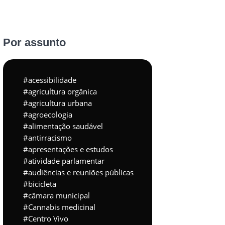
Por assunto
acessibilidade
agricultura orgânica
agricultura urbana
agroecologia
alimentação saudável
antirracismo
apresentações e estudos
atividade parlamentar
audiências e reuniões públicas
bicicleta
câmara municipal
Cannabis medicinal
Centro Vivo