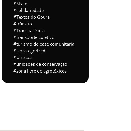
Skate
solidariedade
Textos do Goura
trânsito
Transparência
transporte coletivo
turismo de base comunitária
Uncategorized
Unespar
unidades de conservação
zona livre de agrotóxicos