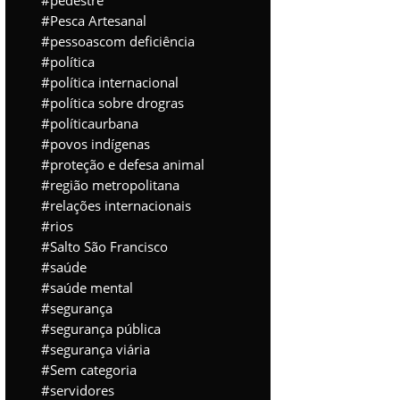
pedestre
Pesca Artesanal
pessoascom deficiência
política
política internacional
política sobre drogras
políticaurbana
povos indígenas
proteção e defesa animal
região metropolitana
relações internacionais
rios
Salto São Francisco
saúde
saúde mental
segurança
segurança pública
segurança viária
Sem categoria
servidores