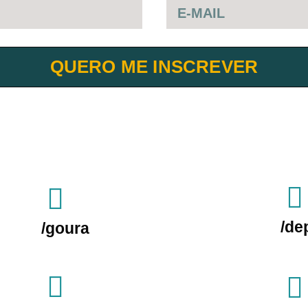
QUERO ME INSCREVER
/de
/goura