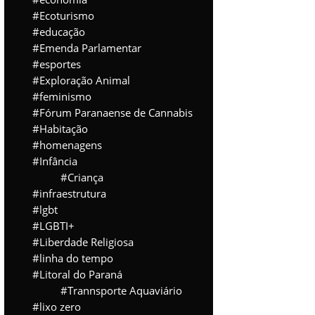
Ecoturismo
educação
Emenda Parlamentar
esportes
Exploração Animal
feminismo
Fórum Paranaense de Cannabis
Habitação
homenagens
Infância
Criança
infraestrutura
lgbt
LGBTI+
Liberdade Religiosa
linha do tempo
Litoral do Paraná
Trannsporte Aquaviário
lixo zero