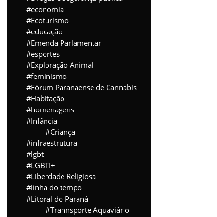
economia
Ecoturismo
educação
Emenda Parlamentar
esportes
Exploração Animal
feminismo
Fórum Paranaense de Cannabis
Habitação
homenagens
Infância
Criança
infraestrutura
lgbt
LGBTI+
Liberdade Religiosa
linha do tempo
Litoral do Paraná
Trannsporte Aquaviário