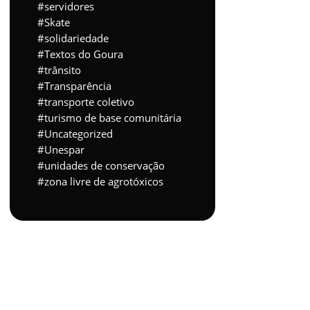
servidores
Skate
solidariedade
Textos do Goura
trânsito
Transparência
transporte coletivo
turismo de base comunitária
Uncategorized
Unespar
unidades de conservação
zona livre de agrotóxicos