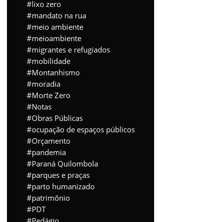
lixo zero
mandato na rua
meio ambiente
meioambiente
migrantes e refugiados
mobilidade
Montanhismo
moradia
Morte Zero
Notas
Obras Públicas
ocupação de espaços públicos
Orçamento
pandemia
Paraná Quilombola
parques e praças
parto humanizado
patrimônio
PDT
Pedágio