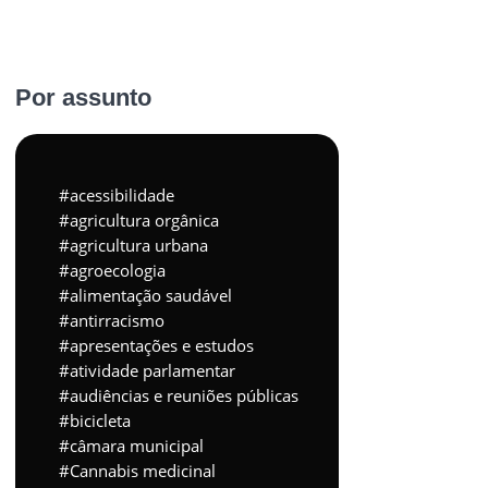
Por assunto
acessibilidade
agricultura orgânica
agricultura urbana
agroecologia
alimentação saudável
antirracismo
apresentações e estudos
atividade parlamentar
audiências e reuniões públicas
bicicleta
câmara municipal
Cannabis medicinal