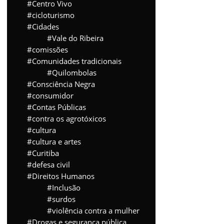
Centro Vivo
cicloturismo
Cidades
Vale do Ribeira
comissões
Comunidades tradicionais
Quilombolas
Consciência Negra
consumidor
Contas Públicas
contra os agrotóxicos
cultura
cultura e artes
Curitiba
defesa civil
Direitos Humanos
Inclusão
surdos
violência contra a mulher
Drogas e segurança pública