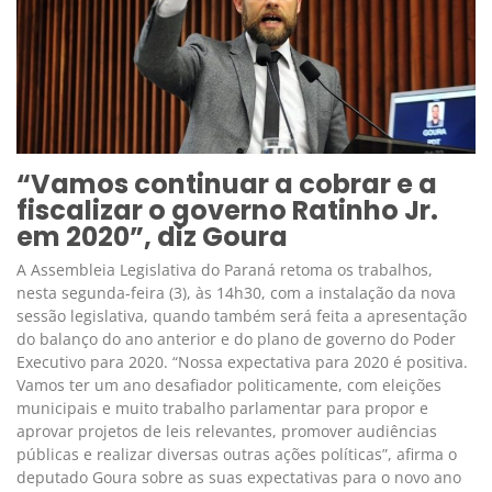
“Vamos continuar a cobrar e a
fiscalizar o governo Ratinho Jr.
em 2020”, diz Goura
A Assembleia Legislativa do Paraná retoma os trabalhos,
nesta segunda-feira (3), às 14h30, com a instalação da nova
sessão legislativa, quando também será feita a apresentação
do balanço do ano anterior e do plano de governo do Poder
Executivo para 2020. “Nossa expectativa para 2020 é positiva.
Vamos ter um ano desafiador politicamente, com eleições
municipais e muito trabalho parlamentar para propor e
aprovar projetos de leis relevantes, promover audiências
públicas e realizar diversas outras ações políticas”, afirma o
deputado Goura sobre as suas expectativas para o novo ano