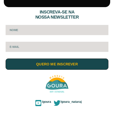
INSCREVA-SE NA
NOSSA NEWSLETTER
QUERO ME INSCREVER
/goura
/goura_nataraj