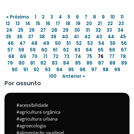
« Próximo
1
2
3
4
5
6
7
8
9
10
11
12
13
14
15
16
17
18
19
20
21
22
23
24
25
26
27
28
29
30
31
32
33
34
35
36
37
38
39
40
41
42
43
44
45
46
47
48
49
50
51
52
53
54
55
56
57
58
59
60
61
62
63
64
65
66
67
68
69
70
71
72
73
74
75
76
77
78
79
80
81
82
83
84
85
86
87
88
89
90
91
92
93
94
95
96
97
98
99
100
Anterior »
Por assunto
acessibilidade
agricultura orgânica
agricultura urbana
agroecologia
alimentação saudável