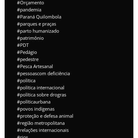
Orçamento
pandemia
Paraná Quilombola
parques e praças
parto humanizado
patrimônio
PDT
Pedágio
pedestre
Pesca Artesanal
pessoascom deficiência
política
política internacional
política sobre drogras
políticaurbana
povos indígenas
proteção e defesa animal
região metropolitana
relações internacionais
rios