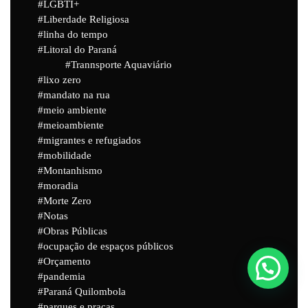
LGBTI+
Liberdade Religiosa
linha do tempo
Litoral do Paraná
Trannsporte Aquaviário
lixo zero
mandato na rua
meio ambiente
meioambiente
migrantes e refugiados
mobilidade
Montanhismo
moradia
Morte Zero
Notas
Obras Públicas
ocupação de espaços públicos
Orçamento
pandemia
Paraná Quilombola
parques e praças