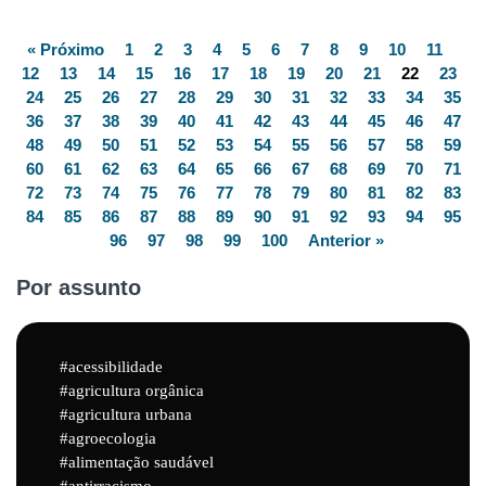
« Próximo
1
2
3
4
5
6
7
8
9
10
11
12
13
14
15
16
17
18
19
20
21
22
23
24
25
26
27
28
29
30
31
32
33
34
35
36
37
38
39
40
41
42
43
44
45
46
47
48
49
50
51
52
53
54
55
56
57
58
59
60
61
62
63
64
65
66
67
68
69
70
71
72
73
74
75
76
77
78
79
80
81
82
83
84
85
86
87
88
89
90
91
92
93
94
95
96
97
98
99
100
Anterior »
Por assunto
acessibilidade
agricultura orgânica
agricultura urbana
agroecologia
alimentação saudável
antirracismo