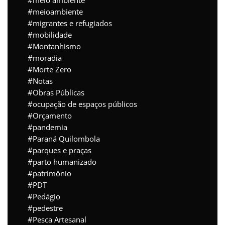
meio ambiente
meioambiente
migrantes e refugiados
mobilidade
Montanhismo
moradia
Morte Zero
Notas
Obras Públicas
ocupação de espaços públicos
Orçamento
pandemia
Paraná Quilombola
parques e praças
parto humanizado
patrimônio
PDT
Pedágio
pedestre
Pesca Artesanal