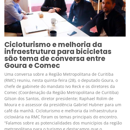
Cicloturismo e melhoria da
infraestrutura para bicicletas
são tema de conversa entre
Goura e Comec
Uma conversa sobre a Região Metropolitana de Curitiba
(RMC) reuniu, nesta quinta-feira (28), o deputado Goura, o
chefe de gabinete do mandato Ivo Reck e os diretores da
Comec (Coordenação da Região Metropolitana de Curitiba)
Gilson dos Santos, diretor presidente; Raphael Rolim de
Moura e o assessor da presidência Gabriel Hubner para um
café da manhã. Cicloturismo e melhoria da infraestrutura
cicloviária na RMC foram os temas principais do encontro.
“Falamos sobre as potencialidades dos municípios da região
metropolitana para o turismo e destacamos que o