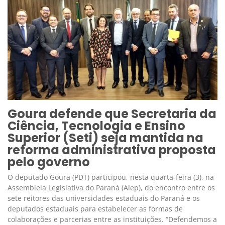
Goura defende que Secretaria da
Ciência, Tecnologia e Ensino
Superior (Seti) seja mantida na
reforma administrativa proposta
pelo governo
O deputado Goura (PDT) participou, nesta quarta-feira (3), na
Assembleia Legislativa do Paraná (Alep), do encontro entre os
sete reitores das universidades estaduais do Paraná e os
deputados estaduais para estabelecer as formas de
colaborações e parcerias entre as instituições. “Defendemos a