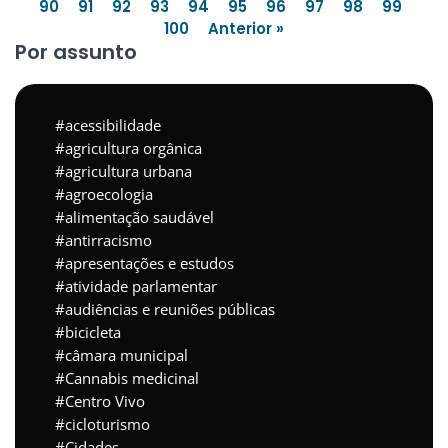
90
91
92
93
94
95
96
97
98
99
100
Anterior »
Por assunto
acessibilidade
agricultura orgânica
agricultura urbana
agroecologia
alimentação saudável
antirracismo
apresentações e estudos
atividade parlamentar
audiências e reuniões públicas
bicicleta
câmara municipal
Cannabis medicinal
Centro Vivo
cicloturismo
Cidades