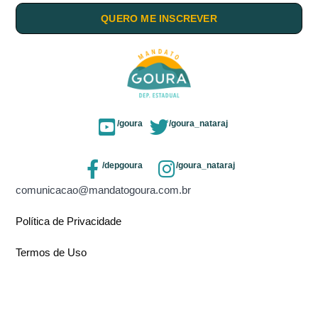
QUERO ME INSCREVER
/goura
/goura_nataraj
/depgoura
/goura_nataraj
comunicacao@mandatogoura.com.br
Política de Privacidade
Termos de Uso