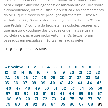
para cumprir diversas agendas: de lançamento de livro sobre
ciclomobilidade, visita à usina hidrelétrica e ao acampamento
do MST, que é modelo de produção agroflorestal. Livro Na
sexta-feira (22), Goura esteve no lançamento do livro “O Brasil
que Pedala – A cultura da bicicleta nas cidades pequenas”,
que mostra o cotidiano das cidades onde mais se usa a
bicicleta no país e que inclui Antonina. Os textos foram
baseados em pesquisas inéditas realizadas pelos
CLIQUE AQUI E SAIBA MAIS
« Próximo
1
2
3
4
5
6
7
8
9
10
11
12
13
14
15
16
17
18
19
20
21
22
23
24
25
26
27
28
29
30
31
32
33
34
35
36
37
38
39
40
41
42
43
44
45
46
47
48
49
50
51
52
53
54
55
56
57
58
59
60
61
62
63
64
65
66
67
68
69
70
71
72
73
74
75
76
77
78
79
80
81
82
83
84
85
86
87
88
89