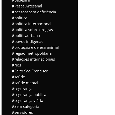
pedestre
Pesca Artesanal
pessoascom deficiência
política
política internacional
política sobre drogras
políticaurbana
povos indígenas
proteção e defesa animal
região metropolitana
relações internacionais
rios
Salto São Francisco
saúde
saúde mental
segurança
segurança pública
segurança viária
Sem categoria
servidores