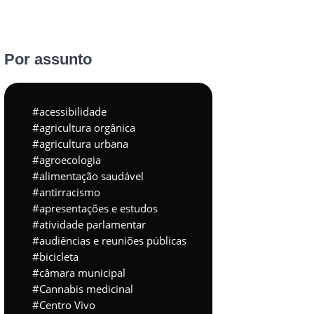
Por assunto
acessibilidade
agricultura orgânica
agricultura urbana
agroecologia
alimentação saudável
antirracismo
apresentações e estudos
atividade parlamentar
audiências e reuniões públicas
bicicleta
câmara municipal
Cannabis medicinal
Centro Vivo