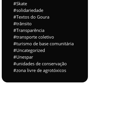
Skate
solidariedade
Textos do Goura
trânsito
Transparência
transporte coletivo
turismo de base comunitária
Uncategorized
Unespar
unidades de conservação
zona livre de agrotóxicos