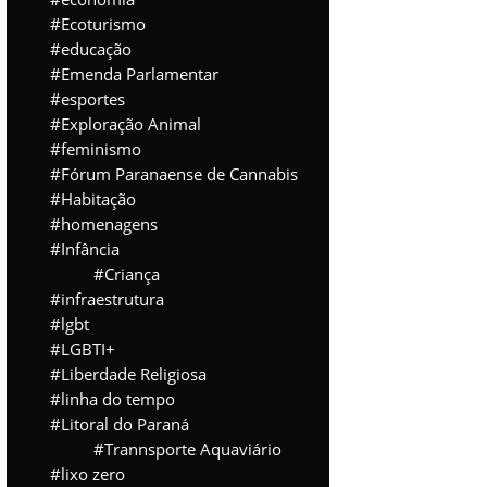
Ecoturismo
educação
Emenda Parlamentar
esportes
Exploração Animal
feminismo
Fórum Paranaense de Cannabis
Habitação
homenagens
Infância
Criança
infraestrutura
lgbt
LGBTI+
Liberdade Religiosa
linha do tempo
Litoral do Paraná
Trannsporte Aquaviário
lixo zero