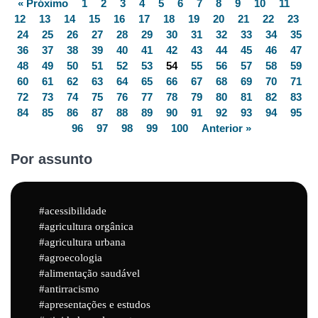
« Próximo
1
2
3
4
5
6
7
8
9
10
11
12
13
14
15
16
17
18
19
20
21
22
23
24
25
26
27
28
29
30
31
32
33
34
35
36
37
38
39
40
41
42
43
44
45
46
47
48
49
50
51
52
53
54
55
56
57
58
59
60
61
62
63
64
65
66
67
68
69
70
71
72
73
74
75
76
77
78
79
80
81
82
83
84
85
86
87
88
89
90
91
92
93
94
95
96
97
98
99
100
Anterior »
Por assunto
acessibilidade
agricultura orgânica
agricultura urbana
agroecologia
alimentação saudável
antirracismo
apresentações e estudos