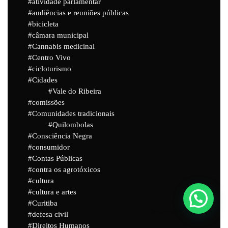
atividade parlamentar
audiências e reuniões públicas
bicicleta
câmara municipal
Cannabis medicinal
Centro Vivo
cicloturismo
Cidades
Vale do Ribeira
comissões
Comunidades tradicionais
Quilombolas
Consciência Negra
consumidor
Contas Públicas
contra os agrotóxicos
cultura
cultura e artes
Curitiba
Powered by
Joinchat
defesa civil
Direitos Humanos