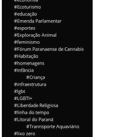
Ecoturismo
educação
Emenda Parlamentar
esportes
Exploração Animal
feminismo
Fórum Paranaense de Cannabis
Habitação
homenagens
Infância
Criança
infraestrutura
lgbt
LGBTI+
Liberdade Religiosa
linha do tempo
Litoral do Paraná
Trannsporte Aquaviário
lixo zero