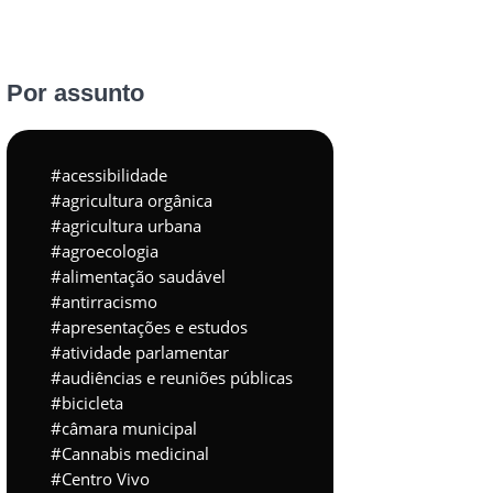
Por assunto
acessibilidade
agricultura orgânica
agricultura urbana
agroecologia
alimentação saudável
antirracismo
apresentações e estudos
atividade parlamentar
audiências e reuniões públicas
bicicleta
câmara municipal
Cannabis medicinal
Centro Vivo