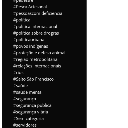
pedestre
Pesca Artesanal
pessoascom deficiência
política
política internacional
política sobre drogras
políticaurbana
povos indígenas
proteção e defesa animal
região metropolitana
relações internacionais
rios
Salto São Francisco
saúde
saúde mental
segurança
segurança pública
segurança viária
Sem categoria
servidores