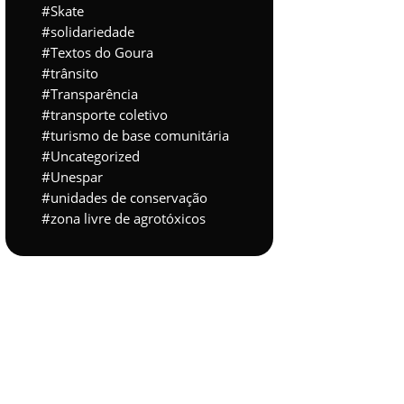
Skate
solidariedade
Textos do Goura
trânsito
Transparência
transporte coletivo
turismo de base comunitária
Uncategorized
Unespar
unidades de conservação
zona livre de agrotóxicos