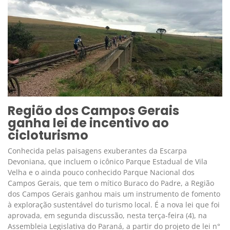
Região dos Campos Gerais
ganha lei de incentivo ao
cicloturismo
Conhecida pelas paisagens exuberantes da Escarpa
Devoniana, que incluem o icônico Parque Estadual de Vila
Velha e o ainda pouco conhecido Parque Nacional dos
Campos Gerais, que tem o mítico Buraco do Padre, a Região
dos Campos Gerais ganhou mais um instrumento de fomento
à exploração sustentável do turismo local. É a nova lei que foi
aprovada, em segunda discussão, nesta terça-feira (4), na
Assembleia Legislativa do Paraná, a partir do projeto de lei n°