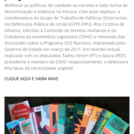
Melhorar as políticas de combate ao racismo e toda forma de
discriminação e violência no Paraná. Com esse objetivo, a
coordenadora do Grupo de Trabalho de Políticas Etnorraciais
da Defensoria Pública da União (GTPE-DPU), Rita Cristina de
Oliveira, solicitou à Comissão de Direitos Humanos e da
Cidadania da Assembleia Legislativa (CDHC) a retomada das
discussões sobre o Programa SOS Racismo, implantado pelo
Governo do Estado em março de 2017. Em reunião virtual
realizada com os deputados Tadeu Veneri (PT) e Goura (PDT),
presidente e membro da CDHC respectivamente, a defensora
Rita falou da necessidade urgente
CLIQUE AQUI E SAIBA MAIS