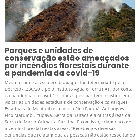
Parques e unidades de
conservação estão ameaçados
por incêndios florestais durante
a pandemia da covid-19
Mesmo com o acesso proibido, que foi determinado pelo
Decreto 4.230/20 e pelo Instituto Água e Terra (IAT) por conta
da pandemia da covid-19, muitas pessoas têm insistido em
visitar as unidades estaduais de conservação e os Parques
Estaduais de Montanhas, como o Pico Paraná, Anhangava,
Pico Marumbi, Itupava, Serra da Baitaca e a outras áreas da
Serra do Mar próximas a Curitiba. E com isso, criam risco de
incêndio florestal nestas áreas. “Recebemos diversas
denuncias que relatam que as pessoas não estão respeitando