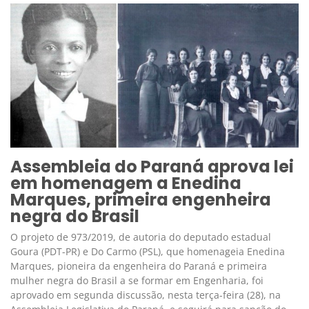
Assembleia do Paraná aprova lei
em homenagem a Enedina
Marques, primeira engenheira
negra do Brasil
O projeto de 973/2019, de autoria do deputado estadual
Goura (PDT-PR) e Do Carmo (PSL), que homenageia Enedina
Marques, pioneira da engenheira do Paraná e primeira
mulher negra do Brasil a se formar em Engenharia, foi
aprovado em segunda discussão, nesta terça-feira (28), na