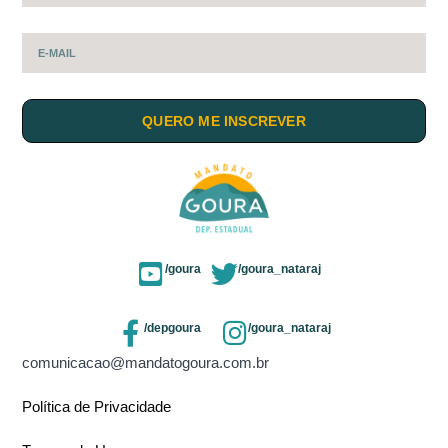
QUERO ME INSCREVER
/goura
/goura_nataraj
/depgoura
/goura_nataraj
comunicacao@mandatogoura.com.br
Política de Privacidade