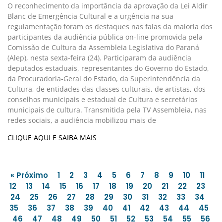
O reconhecimento da importância da aprovação da Lei Aldir
Blanc de Emergência Cultural e a urgência na sua
regulamentação foram os destaques nas falas da maioria dos
participantes da audiência pública on-line promovida pela
Comissão de Cultura da Assembleia Legislativa do Paraná
(Alep), nesta sexta-feira (24). Participaram da audiência
deputados estaduais, representantes do Governo do Estado,
da Procuradoria-Geral do Estado, da Superintendência da
Cultura, de entidades das classes culturais, de artistas, dos
conselhos municipais e estadual de Cultura e secretários
municipais de cultura. Transmitida pela TV Assembleia, nas
redes sociais, a audiência mobilizou mais de
CLIQUE AQUI E SAIBA MAIS
« Próximo
1
2
3
4
5
6
7
8
9
10
11
12
13
14
15
16
17
18
19
20
21
22
23
24
25
26
27
28
29
30
31
32
33
34
35
36
37
38
39
40
41
42
43
44
45
46
47
48
49
50
51
52
53
54
55
56