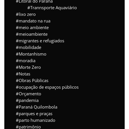
Litoral do Paraná
Trannsporte Aquaviário
lixo zero
mandato na rua
meio ambiente
meioambiente
migrantes e refugiados
mobilidade
Montanhismo
moradia
Morte Zero
Notas
Obras Públicas
ocupação de espaços públicos
Orçamento
pandemia
Paraná Quilombola
parques e praças
parto humanizado
patrimônio