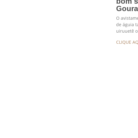
bom s
Gour
O avistame
de águia 
uiruuetê o
CLIQUE AQ