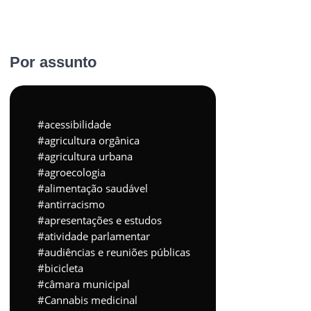
Por assunto
acessibilidade
agricultura orgânica
agricultura urbana
agroecologia
alimentação saudável
antirracismo
apresentações e estudos
atividade parlamentar
audiências e reuniões públicas
bicicleta
câmara municipal
Cannabis medicinal