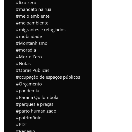
lixo zero
mandato na rua
meio ambiente
meioambiente
migrantes e refugiados
mobilidade
Montanhismo
moradia
Morte Zero
Notas
Obras Públicas
ocupação de espaços públicos
Orçamento
pandemia
Paraná Quilombola
parques e praças
parto humanizado
patrimônio
PDT
Pedágio