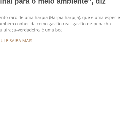
inal para o meio ambiente”, diz
a
nto raro de uma harpia (Harpia harpija), que é uma espécie
também conhecida como gavião-real, gavião-de-penacho,
u uiraçu-verdadeiro, é uma boa
UI E SAIBA MAIS