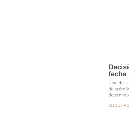
Decis
fecha
Uma decisã
do acórdão
determino
CLIQUE AQ