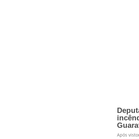
Deput
incên
Guara
Após vistor