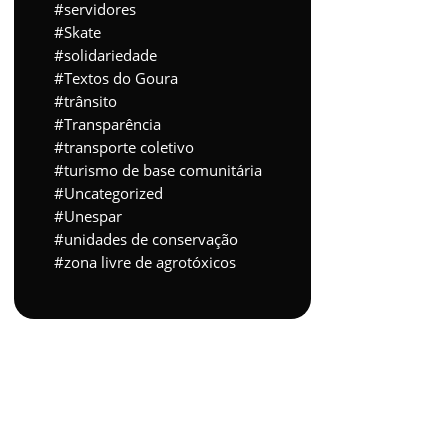
servidores
Skate
solidariedade
Textos do Goura
trânsito
Transparência
transporte coletivo
turismo de base comunitária
Uncategorized
Unespar
unidades de conservação
zona livre de agrotóxicos