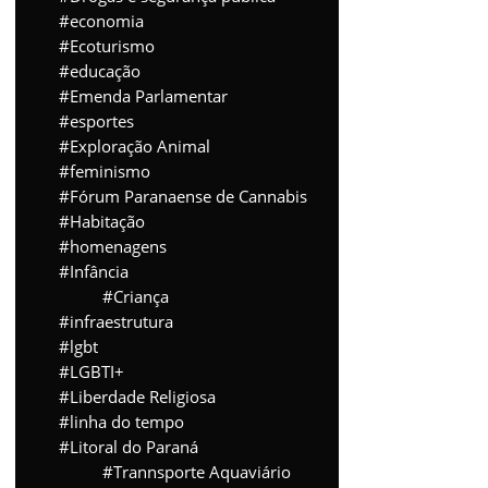
economia
Ecoturismo
educação
Emenda Parlamentar
esportes
Exploração Animal
feminismo
Fórum Paranaense de Cannabis
Habitação
homenagens
Infância
Criança
infraestrutura
lgbt
LGBTI+
Liberdade Religiosa
linha do tempo
Litoral do Paraná
Trannsporte Aquaviário