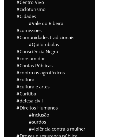
Centro Vivo
cicloturismo
Cidades
Vale do Ribeira
comissões
Comunidades tradicionais
Quilombolas
Consciência Negra
consumidor
Contas Públicas
contra os agrotóxicos
cultura
cultura e artes
Curitiba
defesa civil
Direitos Humanos
Inclusão
surdos
violência contra a mulher
Drogas e segurança pública