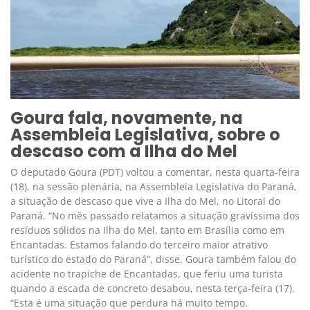
Goura fala, novamente, na
Assembleia Legislativa, sobre o
descaso com a Ilha do Mel
O deputado Goura (PDT) voltou a comentar, nesta quarta-feira
(18), na sessão plenária, na Assembleia Legislativa do Paraná,
a situação de descaso que vive a Ilha do Mel, no Litoral do
Paraná. “No mês passado relatamos a situação gravíssima dos
resíduos sólidos na Ilha do Mel, tanto em Brasília como em
Encantadas. Estamos falando do terceiro maior atrativo
turístico do estado do Paraná”, disse. Goura também falou do
acidente no trapiche de Encantadas, que feriu uma turista
quando a escada de concreto desabou, nesta terça-feira (17).
“Esta é uma situação que perdura há muito tempo.