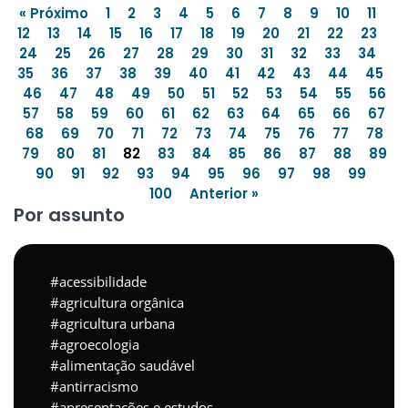
« Próximo
1
2
3
4
5
6
7
8
9
10
11
12
13
14
15
16
17
18
19
20
21
22
23
24
25
26
27
28
29
30
31
32
33
34
35
36
37
38
39
40
41
42
43
44
45
46
47
48
49
50
51
52
53
54
55
56
57
58
59
60
61
62
63
64
65
66
67
68
69
70
71
72
73
74
75
76
77
78
79
80
81
82
83
84
85
86
87
88
89
90
91
92
93
94
95
96
97
98
99
100
Anterior »
Por assunto
acessibilidade
agricultura orgânica
agricultura urbana
agroecologia
alimentação saudável
antirracismo
apresentações e estudos