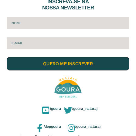
INSCREVA-SE NA
NOSSA NEWSLETTER
QUERO ME INSCREVER
/goura
/goura_nataraj
/depgoura
/goura_nataraj