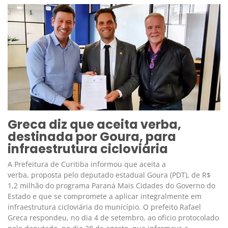
Greca diz que aceita verba,
destinada por Goura, para
infraestrutura cicloviária
A Prefeitura de Curitiba informou que aceita a
verba, proposta pelo deputado estadual Goura (PDT), de R$
1,2 milhão do programa Paraná Mais Cidades do Governo do
Estado e que se compromete a aplicar integralmente em
infraestrutura cicloviária do município. O prefeito Rafael
Greca respondeu, no dia 4 de setembro, ao ofício protocolado