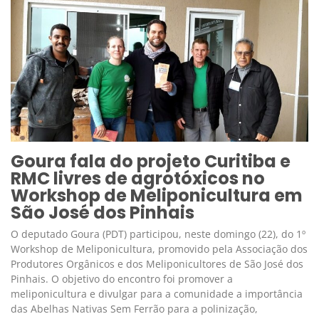
Goura fala do projeto Curitiba e
RMC livres de agrotóxicos no
Workshop de Meliponicultura em
São José dos Pinhais
O deputado Goura (PDT) participou, neste domingo (22), do 1º
Workshop de Meliponicultura, promovido pela Associação dos
Produtores Orgânicos e dos Meliponicultores de São José dos
Pinhais. O objetivo do encontro foi promover a
meliponicultura e divulgar para a comunidade a importância
das Abelhas Nativas Sem Ferrão para a polinização,