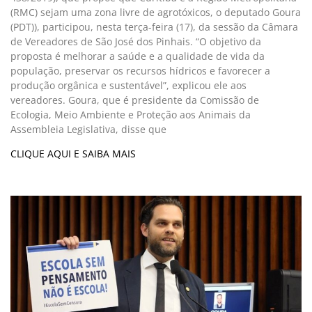
(RMC) sejam uma zona livre de agrotóxicos, o deputado Goura
(PDT)), participou, nesta terça-feira (17), da sessão da Câmara
de Vereadores de São José dos Pinhais. “O objetivo da
proposta é melhorar a saúde e a qualidade de vida da
população, preservar os recursos hídricos e favorecer a
produção orgânica e sustentável”, explicou ele aos
vereadores. Goura, que é presidente da Comissão de
Ecologia, Meio Ambiente e Proteção aos Animais da
Assembleia Legislativa, disse que
CLIQUE AQUI E SAIBA MAIS