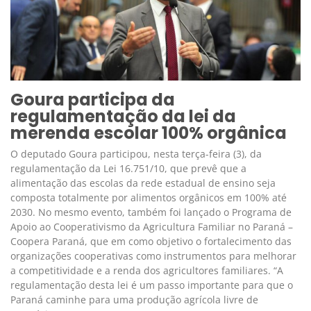
Goura participa da
regulamentação da lei da
merenda escolar 100% orgânica
O deputado Goura participou, nesta terça-feira (3), da
regulamentação da Lei 16.751/10, que prevê que a
alimentação das escolas da rede estadual de ensino seja
composta totalmente por alimentos orgânicos em 100% até
2030. No mesmo evento, também foi lançado o Programa de
Apoio ao Cooperativismo da Agricultura Familiar no Paraná –
Coopera Paraná, que em como objetivo o fortalecimento das
organizações cooperativas como instrumentos para melhorar
a competitividade e a renda dos agricultores familiares. “A
regulamentação desta lei é um passo importante para que o
Paraná caminhe para uma produção agrícola livre de