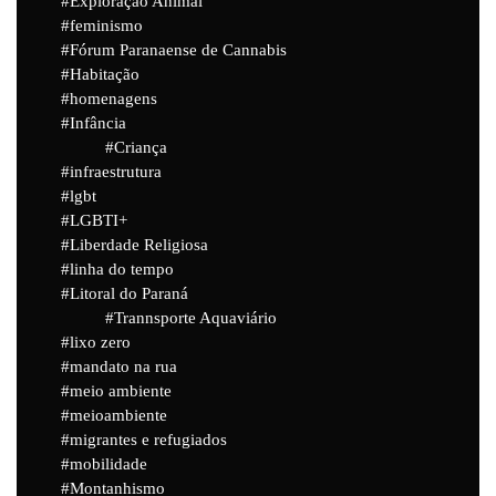
Exploração Animal
feminismo
Fórum Paranaense de Cannabis
Habitação
homenagens
Infância
Criança
infraestrutura
lgbt
LGBTI+
Liberdade Religiosa
linha do tempo
Litoral do Paraná
Trannsporte Aquaviário
lixo zero
mandato na rua
meio ambiente
meioambiente
migrantes e refugiados
mobilidade
Montanhismo