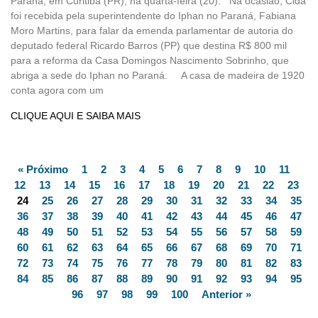
Paraná, em Curitiba (PR), na quarta-feira (20). Na ocasião, Cida
foi recebida pela superintendente do Iphan no Paraná, Fabiana
Moro Martins, para falar da emenda parlamentar de autoria do
deputado federal Ricardo Barros (PP) que destina R$ 800 mil
para a reforma da Casa Domingos Nascimento Sobrinho, que
abriga a sede do Iphan no Paraná. A casa de madeira de 1920
conta agora com um
CLIQUE AQUI E SAIBA MAIS
« Próximo
1
2
3
4
5
6
7
8
9
10
11
12
13
14
15
16
17
18
19
20
21
22
23
24
25
26
27
28
29
30
31
32
33
34
35
36
37
38
39
40
41
42
43
44
45
46
47
48
49
50
51
52
53
54
55
56
57
58
59
60
61
62
63
64
65
66
67
68
69
70
71
72
73
74
75
76
77
78
79
80
81
82
83
84
85
86
87
88
89
90
91
92
93
94
95
96
97
98
99
100
Anterior »