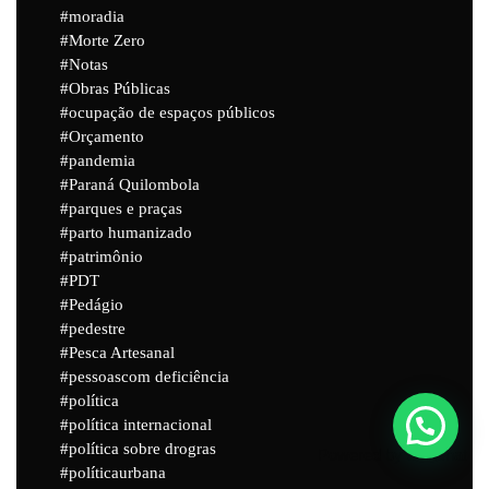
moradia
Morte Zero
Notas
Obras Públicas
ocupação de espaços públicos
Orçamento
pandemia
Paraná Quilombola
parques e praças
parto humanizado
patrimônio
PDT
Pedágio
pedestre
Pesca Artesanal
pessoascom deficiência
política
política internacional
política sobre drogras
Powered by
Joinchat
políticaurbana