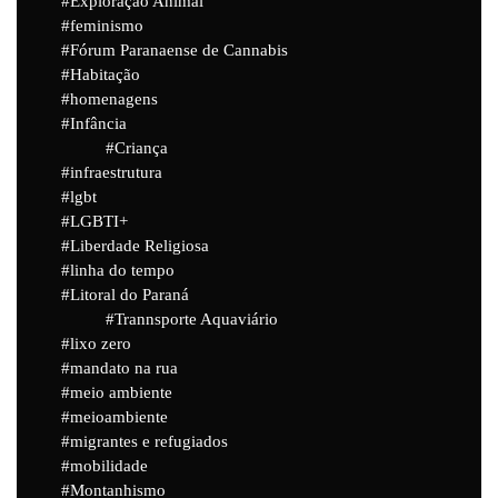
Exploração Animal
feminismo
Fórum Paranaense de Cannabis
Habitação
homenagens
Infância
Criança
infraestrutura
lgbt
LGBTI+
Liberdade Religiosa
linha do tempo
Litoral do Paraná
Trannsporte Aquaviário
lixo zero
mandato na rua
meio ambiente
meioambiente
migrantes e refugiados
mobilidade
Montanhismo