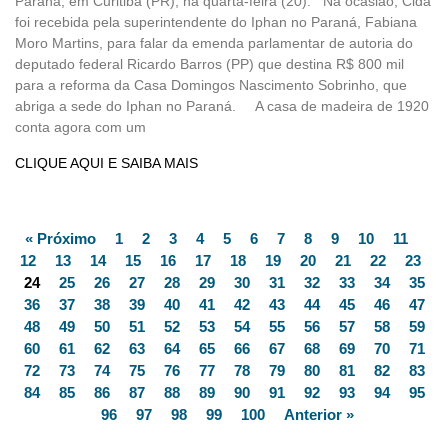
Paraná, em Curitiba (PR), na quarta-feira (20). Na ocasião, Cida
foi recebida pela superintendente do Iphan no Paraná, Fabiana
Moro Martins, para falar da emenda parlamentar de autoria do
deputado federal Ricardo Barros (PP) que destina R$ 800 mil
para a reforma da Casa Domingos Nascimento Sobrinho, que
abriga a sede do Iphan no Paraná. A casa de madeira de 1920
conta agora com um
CLIQUE AQUI E SAIBA MAIS
« Próximo
1
2
3
4
5
6
7
8
9
10
11
12
13
14
15
16
17
18
19
20
21
22
23
24
25
26
27
28
29
30
31
32
33
34
35
36
37
38
39
40
41
42
43
44
45
46
47
48
49
50
51
52
53
54
55
56
57
58
59
60
61
62
63
64
65
66
67
68
69
70
71
72
73
74
75
76
77
78
79
80
81
82
83
84
85
86
87
88
89
90
91
92
93
94
95
96
97
98
99
100
Anterior »