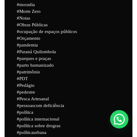
moradia
Morte Zero
Notas
Obras Públicas
ocupação de espaços públicos
Orçamento
pandemia
Paraná Quilombola
parques e praças
parto humanizado
patrimônio
PDT
Pedágio
pedestre
Pesca Artesanal
pessoascom deficiência
política
política internacional
política sobre drogras
Powered by
Joinchat
políticaurbana