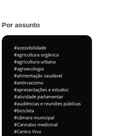
Por assunto
acessibilidade
agricultura orgânica
agricultura urbana
agroecologia
alimentação saudável
antirracismo
apresentações e estudos
atividade parlamentar
audiências e reuniões públicas
bicicleta
câmara municipal
Cannabis medicinal
Centro Vivo