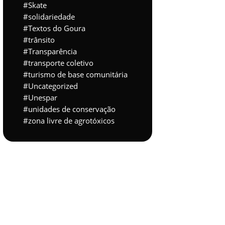
Skate
solidariedade
Textos do Goura
trânsito
Transparência
transporte coletivo
turismo de base comunitária
Uncategorized
Unespar
unidades de conservação
zona livre de agrotóxicos