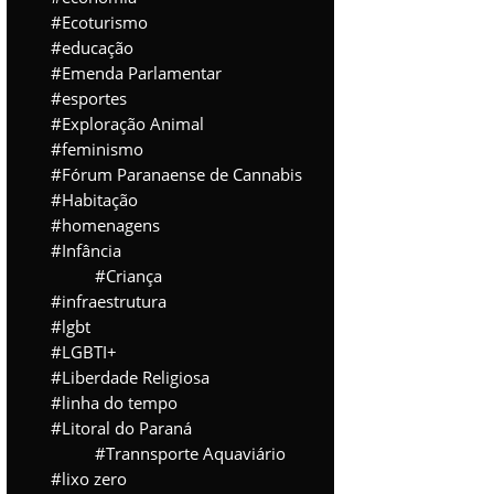
Ecoturismo
educação
Emenda Parlamentar
esportes
Exploração Animal
feminismo
Fórum Paranaense de Cannabis
Habitação
homenagens
Infância
Criança
infraestrutura
lgbt
LGBTI+
Liberdade Religiosa
linha do tempo
Litoral do Paraná
Trannsporte Aquaviário
lixo zero