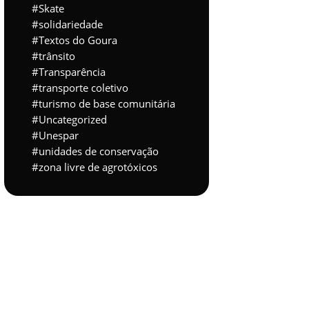
Skate
solidariedade
Textos do Goura
trânsito
Transparência
transporte coletivo
turismo de base comunitária
Uncategorized
Unespar
unidades de conservação
zona livre de agrotóxicos