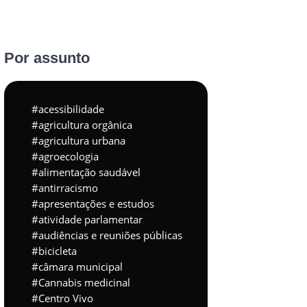
Por assunto
acessibilidade
agricultura orgânica
agricultura urbana
agroecologia
alimentação saudável
antirracismo
apresentações e estudos
atividade parlamentar
audiências e reuniões públicas
bicicleta
câmara municipal
Cannabis medicinal
Centro Vivo