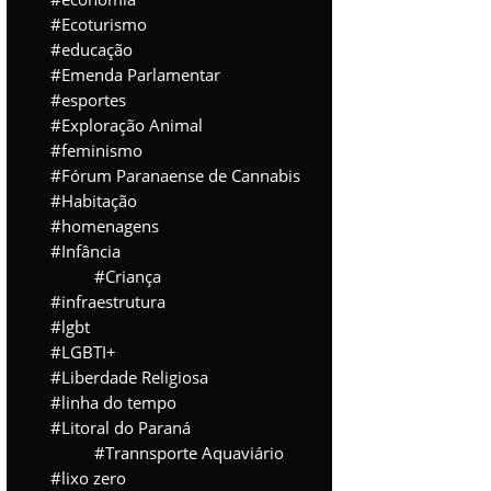
Ecoturismo
educação
Emenda Parlamentar
esportes
Exploração Animal
feminismo
Fórum Paranaense de Cannabis
Habitação
homenagens
Infância
Criança
infraestrutura
lgbt
LGBTI+
Liberdade Religiosa
linha do tempo
Litoral do Paraná
Trannsporte Aquaviário
lixo zero