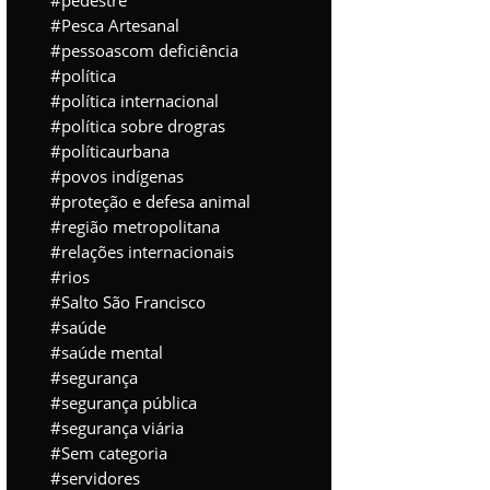
pedestre
Pesca Artesanal
pessoascom deficiência
política
política internacional
política sobre drogras
políticaurbana
povos indígenas
proteção e defesa animal
região metropolitana
relações internacionais
rios
Salto São Francisco
saúde
saúde mental
segurança
segurança pública
segurança viária
Sem categoria
servidores