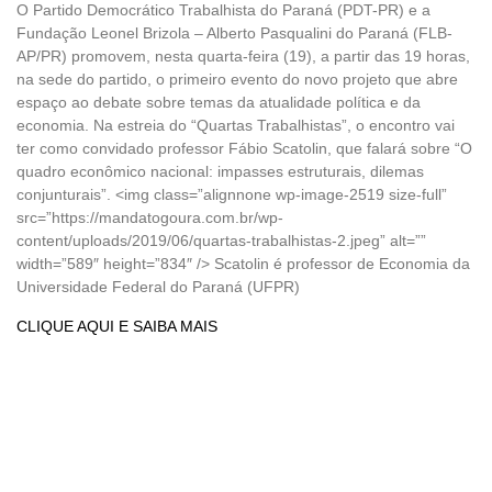
O Partido Democrático Trabalhista do Paraná (PDT-PR) e a
Fundação Leonel Brizola – Alberto Pasqualini do Paraná (FLB-
AP/PR) promovem, nesta quarta-feira (19), a partir das 19 horas,
na sede do partido, o primeiro evento do novo projeto que abre
espaço ao debate sobre temas da atualidade política e da
economia. Na estreia do “Quartas Trabalhistas”, o encontro vai
ter como convidado professor Fábio Scatolin, que falará sobre “O
quadro econômico nacional: impasses estruturais, dilemas
conjunturais”. <img class=”alignnone wp-image-2519 size-full”
src=”https://mandatogoura.com.br/wp-
content/uploads/2019/06/quartas-trabalhistas-2.jpeg” alt=””
width=”589″ height=”834″ /> Scatolin é professor de Economia da
Universidade Federal do Paraná (UFPR)
CLIQUE AQUI E SAIBA MAIS