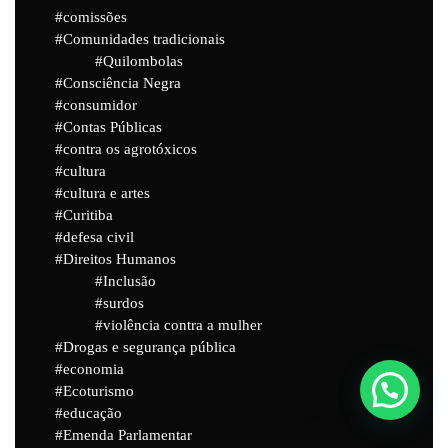
comissões
Comunidades tradicionais
Quilombolas
Consciência Negra
consumidor
Contas Públicas
contra os agrotóxicos
cultura
cultura e artes
Curitiba
defesa civil
Direitos Humanos
Inclusão
surdos
violência contra a mulher
Drogas e segurança pública
economia
Ecoturismo
educação
Powered by
Joinchat
Emenda Parlamentar