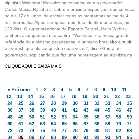
alpinista Waldemar Niclevicz na conversa com o governador
Carlos Massa Ratinho Jr sobre a próxima expedição, que começa
no dia 17 de junho, de escalar todas as montanhas acima de 4
mil metros dos Alpes Europeus, num total de 82 montanhas, em
120 dias. O superintendente da Esporte Paraná, Helio Wirbiski,
também acompanhou o encontro. “Waldemar é a nossa grande
referência do alpinismo paranaense, o primeiro brasileiro a subir
o Everest, que ele conquistou duas vezes”, disse Goura ao
governador, explicando que fez uma homenagem ao alpinista na
CLIQUE AQUI E SAIBA MAIS
« Próximo
1
2
3
4
5
6
7
8
9
10
11
12
13
14
15
16
17
18
19
20
21
22
23
24
25
26
27
28
29
30
31
32
33
34
35
36
37
38
39
40
41
42
43
44
45
46
47
48
49
50
51
52
53
54
55
56
57
58
59
60
61
62
63
64
65
66
67
68
69
70
71
72
73
74
75
76
77
78
79
80
81
82
83
84
85
86
87
88
89
90
91
92
93
94
95