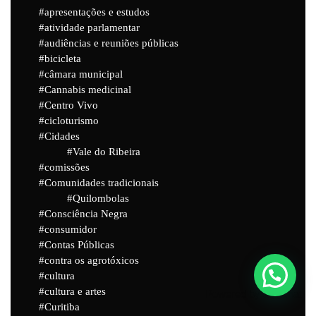
apresentações e estudos
atividade parlamentar
audiências e reuniões públicas
bicicleta
câmara municipal
Cannabis medicinal
Centro Vivo
cicloturismo
Cidades
Vale do Ribeira
comissões
Comunidades tradicionais
Quilombolas
Consciência Negra
consumidor
Contas Públicas
contra os agrotóxicos
cultura
cultura e artes
Powered by
Joinchat
Curitiba