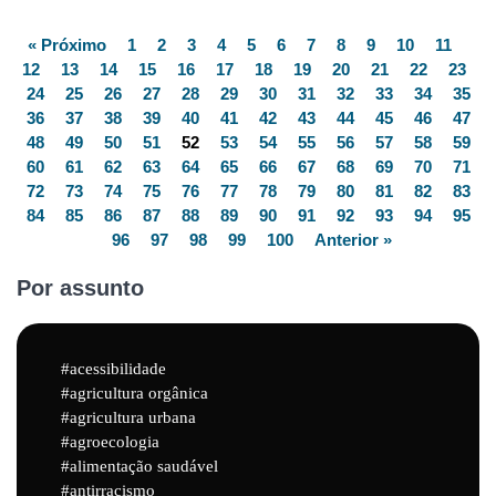
« Próximo
1
2
3
4
5
6
7
8
9
10
11
12
13
14
15
16
17
18
19
20
21
22
23
24
25
26
27
28
29
30
31
32
33
34
35
36
37
38
39
40
41
42
43
44
45
46
47
48
49
50
51
52
53
54
55
56
57
58
59
60
61
62
63
64
65
66
67
68
69
70
71
72
73
74
75
76
77
78
79
80
81
82
83
84
85
86
87
88
89
90
91
92
93
94
95
96
97
98
99
100
Anterior »
Por assunto
acessibilidade
agricultura orgânica
agricultura urbana
agroecologia
alimentação saudável
antirracismo