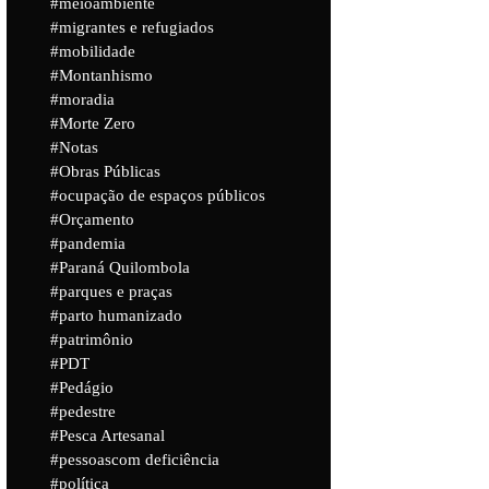
meioambiente
migrantes e refugiados
mobilidade
Montanhismo
moradia
Morte Zero
Notas
Obras Públicas
ocupação de espaços públicos
Orçamento
pandemia
Paraná Quilombola
parques e praças
parto humanizado
patrimônio
PDT
Pedágio
pedestre
Pesca Artesanal
pessoascom deficiência
política