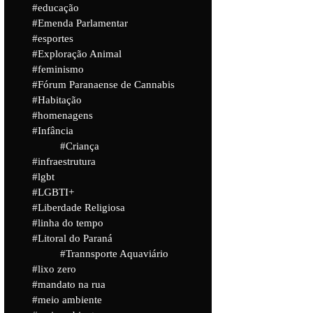
educação
Emenda Parlamentar
esportes
Exploração Animal
feminismo
Fórum Paranaense de Cannabis
Habitação
homenagens
Infância
Criança
infraestrutura
lgbt
LGBTI+
Liberdade Religiosa
linha do tempo
Litoral do Paraná
Trannsporte Aquaviário
lixo zero
mandato na rua
meio ambiente