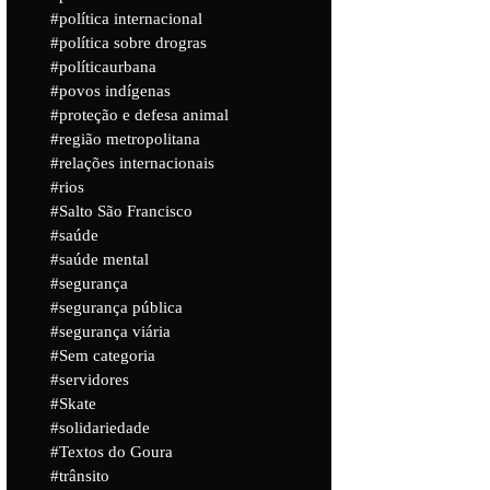
política internacional
política sobre drogras
políticaurbana
povos indígenas
proteção e defesa animal
região metropolitana
relações internacionais
rios
Salto São Francisco
saúde
saúde mental
segurança
segurança pública
segurança viária
Sem categoria
servidores
Skate
solidariedade
Textos do Goura
trânsito