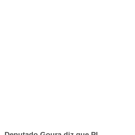
Deputado Goura diz que PL