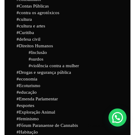
Contas Públicas
contra os agrotóxicos
cultura
cultura e artes
Curitiba
defesa civil
Direitos Humanos
Inclusão
surdos
violência contra a mulher
Drogas e segurança pública
economia
Ecoturismo
educação
Emenda Parlamentar
esportes
Exploração Animal
feminismo
Fórum Paranaense de Cannabis
Powered by
Joinchat
Habitação