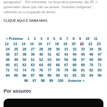
paraguaios”. Em entrevista, na terça-feira passada, dia 30, o
governador disse que não vai aceitar “invasões indígenas”,
referindo-se à ocupação de terras
CLIQUE AQUI E SAIBA MAIS
« Próximo
1
2
3
4
5
6
7
8
9
10
11
12
13
14
15
16
17
18
19
20
21
22
23
24
25
26
27
28
29
30
31
32
33
34
35
36
37
38
39
40
41
42
43
44
45
46
47
48
49
50
51
52
53
54
55
56
57
58
59
60
61
62
63
64
65
66
67
68
69
70
71
72
73
74
75
76
77
78
79
80
81
82
83
84
85
86
87
88
89
90
91
92
93
94
95
96
97
98
99
100
Anterior »
Por assunto