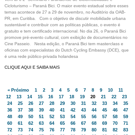
Cicloturismo – Paraná Bici. O maior evento estadual sobre esses
temas acontece de 27 a 29 de novembro, no Auditório da OAB-
PR, em Curitiba. Com o objetivo de discutir mobilidade urbana
sustentável e contribuir com as políticas públicas, o evento é
gratuito e tem certificado internacional. No dia 26, o Paraná Bici
promove pré-evento cultural, com exibição de documentários no
Cine Passeio. Nesta edição, o Paraná Bici tem masterclass e
oficinas com especialistas do Dutch Cycling Embassy (DCE), que
é uma rede público-privada holandesa
CLIQUE AQUI E SAIBA MAIS
« Próximo
1
2
3
4
5
6
7
8
9
10
11
12
13
14
15
16
17
18
19
20
21
22
23
24
25
26
27
28
29
30
31
32
33
34
35
36
37
38
39
40
41
42
43
44
45
46
47
48
49
50
51
52
53
54
55
56
57
58
59
60
61
62
63
64
65
66
67
68
69
70
71
72
73
74
75
76
77
78
79
80
81
82
83