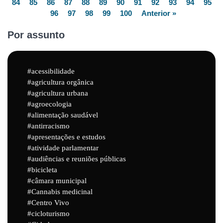
84
85
86
87
88
89
90
91
92
93
94
95
96
97
98
99
100
Anterior »
Por assunto
acessibilidade
agricultura orgânica
agricultura urbana
agroecologia
alimentação saudável
antirracismo
apresentações e estudos
atividade parlamentar
audiências e reuniões públicas
bicicleta
câmara municipal
Cannabis medicinal
Centro Vivo
cicloturismo