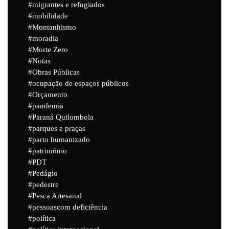
migrantes e refugiados
mobilidade
Montanhismo
moradia
Morte Zero
Notas
Obras Públicas
ocupação de espaços públicos
Orçamento
pandemia
Paraná Quilombola
parques e praças
parto humanizado
patrimônio
PDT
Pedágio
pedestre
Pesca Artesanal
pessoascom deficiência
política