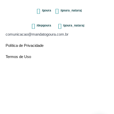
/goura
/goura_nataraj
/depgoura
/goura_nataraj
comunicacao@mandatogoura.com.br
Política de Privacidade
Termos de Uso