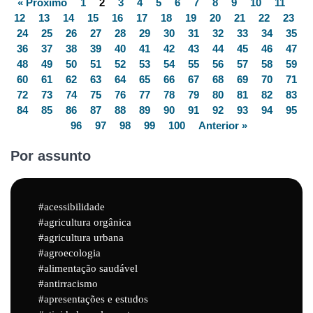
« Próximo
1
2
3
4
5
6
7
8
9
10
11
12
13
14
15
16
17
18
19
20
21
22
23
24
25
26
27
28
29
30
31
32
33
34
35
36
37
38
39
40
41
42
43
44
45
46
47
48
49
50
51
52
53
54
55
56
57
58
59
60
61
62
63
64
65
66
67
68
69
70
71
72
73
74
75
76
77
78
79
80
81
82
83
84
85
86
87
88
89
90
91
92
93
94
95
96
97
98
99
100
Anterior »
Por assunto
acessibilidade
agricultura orgânica
agricultura urbana
agroecologia
alimentação saudável
antirracismo
apresentações e estudos