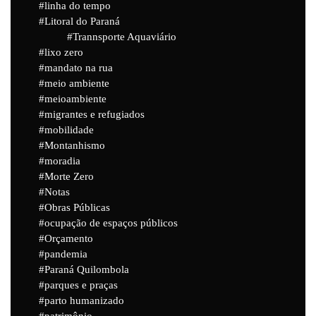
linha do tempo
Litoral do Paraná
Trannsporte Aquaviário
lixo zero
mandato na rua
meio ambiente
meioambiente
migrantes e refugiados
mobilidade
Montanhismo
moradia
Morte Zero
Notas
Obras Públicas
ocupação de espaços públicos
Orçamento
pandemia
Paraná Quilombola
parques e praças
parto humanizado
patrimônio