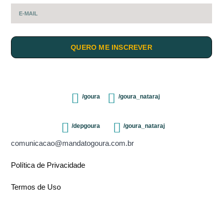
QUERO ME INSCREVER
/goura
/goura_nataraj
/depgoura
/goura_nataraj
comunicacao@mandatogoura.com.br
Política de Privacidade
Termos de Uso