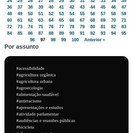
24
25
26
27
28
29
30
31
32
33
34
35
36
37
38
39
40
41
42
43
44
45
46
47
48
49
50
51
52
53
54
55
56
57
58
59
60
61
62
63
64
65
66
67
68
69
70
71
72
73
74
75
76
77
78
79
80
81
82
83
84
85
86
87
88
89
90
91
92
93
94
95
96
97
98
99
100
Anterior »
Por assunto
acessibilidade
agricultura orgânica
agricultura urbana
agroecologia
alimentação saudável
antirracismo
apresentações e estudos
atividade parlamentar
audiências e reuniões públicas
bicicleta