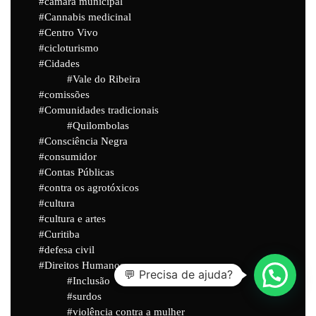
câmara municipal
Cannabis medicinal
Centro Vivo
cicloturismo
Cidades
Vale do Ribeira
comissões
Comunidades tradicionais
Quilombolas
Consciência Negra
consumidor
Contas Públicas
contra os agrotóxicos
cultura
cultura e artes
Curitiba
defesa civil
Direitos Humanos
💬 Precisa de ajuda?
Inclusão
surdos
violência contra a mulher