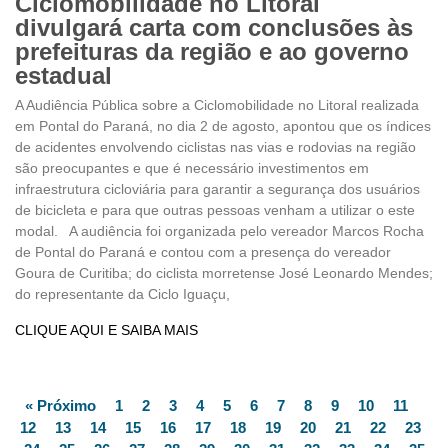
Ciclomobilidade no Litoral
divulgará carta com conclusões às
prefeituras da região e ao governo
estadual
A Audiência Pública sobre a Ciclomobilidade no Litoral realizada
em Pontal do Paraná, no dia 2 de agosto, apontou que os índices
de acidentes envolvendo ciclistas nas vias e rodovias na região
são preocupantes e que é necessário investimentos em
infraestrutura cicloviária para garantir a segurança dos usuários
de bicicleta e para que outras pessoas venham a utilizar o este
modal. A audiência foi organizada pelo vereador Marcos Rocha
de Pontal do Paraná e contou com a presença do vereador
Goura de Curitiba; do ciclista morretense José Leonardo Mendes;
do representante da Ciclo Iguaçu,
CLIQUE AQUI E SAIBA MAIS
« Próximo
1
2
3
4
5
6
7
8
9
10
11
12
13
14
15
16
17
18
19
20
21
22
23