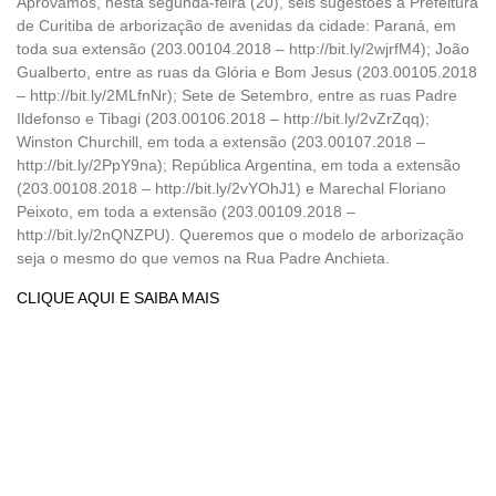
Aprovamos, nesta segunda-feira (20), seis sugestões à Prefeitura
de Curitiba de arborização de avenidas da cidade: Paraná, em
toda sua extensão (203.00104.2018 – http://bit.ly/2wjrfM4); João
Gualberto, entre as ruas da Glória e Bom Jesus (203.00105.2018
– http://bit.ly/2MLfnNr); Sete de Setembro, entre as ruas Padre
Ildefonso e Tibagi (203.00106.2018 – http://bit.ly/2vZrZqq);
Winston Churchill, em toda a extensão (203.00107.2018 –
http://bit.ly/2PpY9na); República Argentina, em toda a extensão
(203.00108.2018 – http://bit.ly/2vYOhJ1) e Marechal Floriano
Peixoto, em toda a extensão (203.00109.2018 –
http://bit.ly/2nQNZPU). Queremos que o modelo de arborização
seja o mesmo do que vemos na Rua Padre Anchieta.
CLIQUE AQUI E SAIBA MAIS