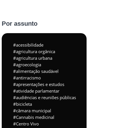
Por assunto
acessibilidade
agricultura orgânica
agricultura urbana
agroecologia
alimentação saudável
antirracismo
apresentações e estudos
atividade parlamentar
audiências e reuniões públicas
bicicleta
câmara municipal
Cannabis medicinal
Centro Vivo