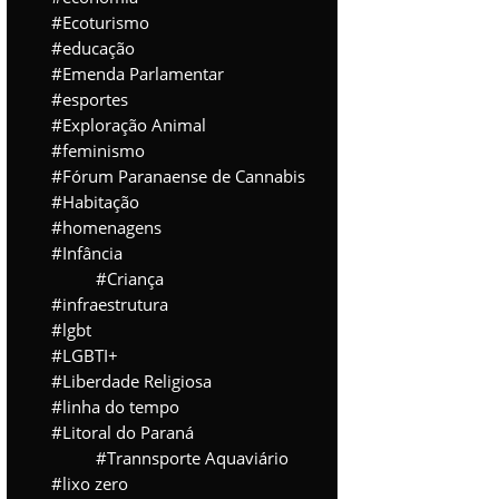
Ecoturismo
educação
Emenda Parlamentar
esportes
Exploração Animal
feminismo
Fórum Paranaense de Cannabis
Habitação
homenagens
Infância
Criança
infraestrutura
lgbt
LGBTI+
Liberdade Religiosa
linha do tempo
Litoral do Paraná
Trannsporte Aquaviário
lixo zero