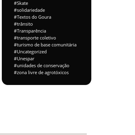
Skate
solidariedade
Textos do Goura
trânsito
Transparência
transporte coletivo
turismo de base comunitária
Uncategorized
Unespar
unidades de conservação
zona livre de agrotóxicos