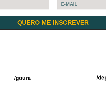
QUERO ME INSCREVER
/de
/goura