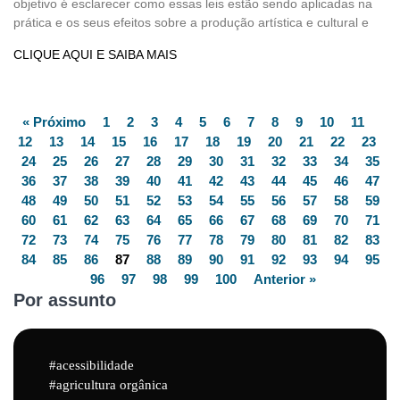
objetivo é esclarecer como essas leis estão sendo aplicadas na
prática e os seus efeitos sobre a produção artística e cultural e
CLIQUE AQUI E SAIBA MAIS
« Próximo
1
2
3
4
5
6
7
8
9
10
11
12
13
14
15
16
17
18
19
20
21
22
23
24
25
26
27
28
29
30
31
32
33
34
35
36
37
38
39
40
41
42
43
44
45
46
47
48
49
50
51
52
53
54
55
56
57
58
59
60
61
62
63
64
65
66
67
68
69
70
71
72
73
74
75
76
77
78
79
80
81
82
83
84
85
86
87
88
89
90
91
92
93
94
95
96
97
98
99
100
Anterior »
Por assunto
acessibilidade
agricultura orgânica