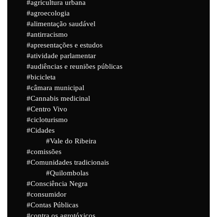
agricultura urbana
agroecologia
alimentação saudável
antirracismo
apresentações e estudos
atividade parlamentar
audiências e reuniões públicas
bicicleta
câmara municipal
Cannabis medicinal
Centro Vivo
cicloturismo
Cidades
Vale do Ribeira
comissões
Comunidades tradicionais
Quilombolas
Consciência Negra
consumidor
Contas Públicas
contra os agrotóxicos