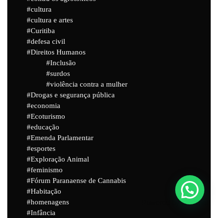
cultura
cultura e artes
Curitiba
defesa civil
Direitos Humanos
Inclusão
surdos
violência contra a mulher
Drogas e segurança pública
economia
Ecoturismo
educação
Emenda Parlamentar
esportes
Exploração Animal
feminismo
Fórum Paranaense de Cannabis
Habitação
homenagens
Powered by
Joinchat
Infância