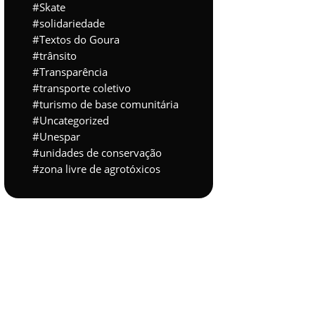
Skate
solidariedade
Textos do Goura
trânsito
Transparência
transporte coletivo
turismo de base comunitária
Uncategorized
Unespar
unidades de conservação
zona livre de agrotóxicos