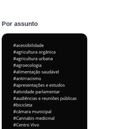
Por assunto
acessibilidade
agricultura orgânica
agricultura urbana
agroecologia
alimentação saudável
antirracismo
apresentações e estudos
atividade parlamentar
audiências e reuniões públicas
bicicleta
câmara municipal
Cannabis medicinal
Centro Vivo