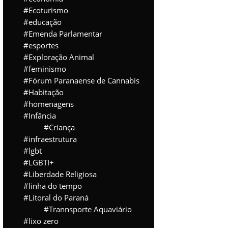
Ecoturismo
educação
Emenda Parlamentar
esportes
Exploração Animal
feminismo
Fórum Paranaense de Cannabis
Habitação
homenagens
Infância
Criança
infraestrutura
lgbt
LGBTI+
Liberdade Religiosa
linha do tempo
Litoral do Paraná
Trannsporte Aquaviário
lixo zero