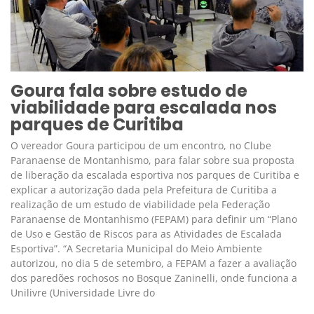
Goura fala sobre estudo de
viabilidade para escalada nos
parques de Curitiba
O vereador Goura participou de um encontro, no Clube
Paranaense de Montanhismo, para falar sobre sua proposta
de liberação da escalada esportiva nos parques de Curitiba e
explicar a autorização dada pela Prefeitura de Curitiba a
realização de um estudo de viabilidade pela Federação
Paranaense de Montanhismo (FEPAM) para definir um “Plano
de Uso e Gestão de Riscos para as Atividades de Escalada
Esportiva”. “A Secretaria Municipal do Meio Ambiente
autorizou, no dia 5 de setembro, a FEPAM a fazer a avaliação
dos paredões rochosos no Bosque Zaninelli, onde funciona a
Unilivre (Universidade Livre do