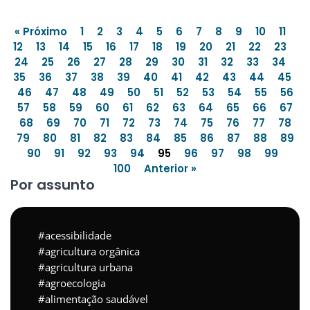
« Próximo
1
2
3
4
5
6
7
8
9
10
11
12
13
14
15
16
17
18
19
20
21
22
23
24
25
26
27
28
29
30
31
32
33
34
35
36
37
38
39
40
41
42
43
44
45
46
47
48
49
50
51
52
53
54
55
56
57
58
59
60
61
62
63
64
65
66
67
68
69
70
71
72
73
74
75
76
77
78
79
80
81
82
83
84
85
86
87
88
89
90
91
92
93
94
95
96
97
98
99
100
Anterior »
Por assunto
acessibilidade
agricultura orgânica
agricultura urbana
agroecologia
alimentação saudável