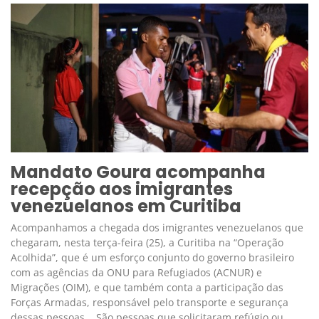
Mandato Goura acompanha
recepção aos imigrantes
venezuelanos em Curitiba
Acompanhamos a chegada dos imigrantes venezuelanos que
chegaram, nesta terça-feira (25), a Curitiba na “Operação
Acolhida”, que é um esforço conjunto do governo brasileiro
com as agências da ONU para Refugiados (ACNUR) e
Migrações (OIM), e que também conta a participação das
Forças Armadas, responsável pelo transporte e segurança
dessas pessoas. São pessoas que solicitaram refúgio ou