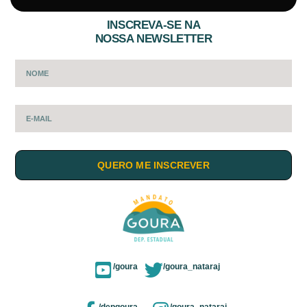
INSCREVA-SE NA
NOSSA NEWSLETTER
QUERO ME INSCREVER
/goura
/goura_nataraj
/depgoura
/goura_nataraj