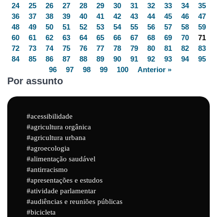
24
25
26
27
28
29
30
31
32
33
34
35
36
37
38
39
40
41
42
43
44
45
46
47
48
49
50
51
52
53
54
55
56
57
58
59
60
61
62
63
64
65
66
67
68
69
70
71
72
73
74
75
76
77
78
79
80
81
82
83
84
85
86
87
88
89
90
91
92
93
94
95
96
97
98
99
100
Anterior »
Por assunto
acessibilidade
agricultura orgânica
agricultura urbana
agroecologia
alimentação saudável
antirracismo
apresentações e estudos
atividade parlamentar
audiências e reuniões públicas
bicicleta