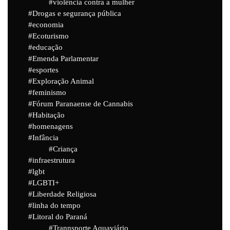
violência contra a mulher
Drogas e segurança pública
economia
Ecoturismo
educação
Emenda Parlamentar
esportes
Exploração Animal
feminismo
Fórum Paranaense de Cannabis
Habitação
homenagens
Infância
Criança
infraestrutura
lgbt
LGBTI+
Liberdade Religiosa
linha do tempo
Litoral do Paraná
Trannsporte Aquaviário