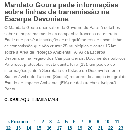
Mandato Goura pede informações
sobre linhas de transmissão na
Escarpa Devoniana
O Mandato Goura quer saber do Governo do Paraná detalhes
sobre o empreendimento da companhia francesa de energia
Engie que prevê a instalação de mil quilômetros de novas linhas
de transmissão que vão cruzar 25 municípios e cortar 15 km
sobre a Área de Proteção Ambiental (APA) da Escarpa
Devoniana, na Região dos Campos Gerais. Documentos públicos
Para isso, protocolou, nesta quinta-feira (23), um pedido de
informações junto à Secretaria de Estado do Desenvolvimento
Sustentável e do Turismo (Sedest) requerendo a cópia integral do
Estudo de Impacto Ambiental (EIA) de dois trechos, Ivaiporã –
Ponta
CLIQUE AQUI E SAIBA MAIS
« Próximo
1
2
3
4
5
6
7
8
9
10
11
12
13
14
15
16
17
18
19
20
21
22
23