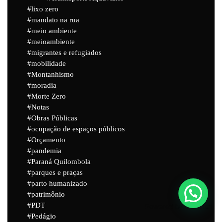
lixo zero
mandato na rua
meio ambiente
meioambiente
migrantes e refugiados
mobilidade
Montanhismo
moradia
Morte Zero
Notas
Obras Públicas
ocupação de espaços públicos
Orçamento
pandemia
Paraná Quilombola
parques e praças
parto humanizado
patrimônio
PDT
Powered by
Joinchat
Pedágio