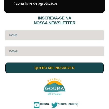
zona livre de agrotóxicos
INSCREVA-SE NA
NOSSA NEWSLETTER
QUERO ME INSCREVER
/goura
/goura_nataraj