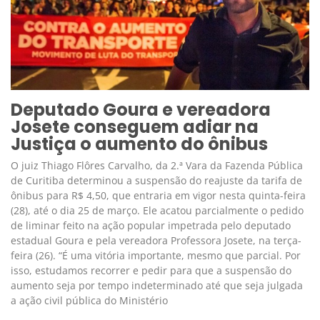
Deputado Goura e vereadora
Josete conseguem adiar na
Justiça o aumento do ônibus
O juiz Thiago Flôres Carvalho, da 2.ª Vara da Fazenda Pública
de Curitiba determinou a suspensão do reajuste da tarifa de
ônibus para R$ 4,50, que entraria em vigor nesta quinta-feira
(28), até o dia 25 de março. Ele acatou parcialmente o pedido
de liminar feito na ação popular impetrada pelo deputado
estadual Goura e pela vereadora Professora Josete, na terça-
feira (26). “É uma vitória importante, mesmo que parcial. Por
isso, estudamos recorrer e pedir para que a suspensão do
aumento seja por tempo indeterminado até que seja julgada
a ação civil pública do Ministério