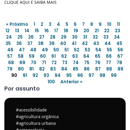
CLIQUE AQUI E SAIBA MAIS
« Próximo
1
2
3
4
5
6
7
8
9
10
11
12
13
14
15
16
17
18
19
20
21
22
23
24
25
26
27
28
29
30
31
32
33
34
35
36
37
38
39
40
41
42
43
44
45
46
47
48
49
50
51
52
53
54
55
56
57
58
59
60
61
62
63
64
65
66
67
68
69
70
71
72
73
74
75
76
77
78
79
80
81
82
83
84
85
86
87
88
89
90
91
92
93
94
95
96
97
98
99
100
Anterior »
Por assunto
acessibilidade
agricultura orgânica
agricultura urbana
agroecologia