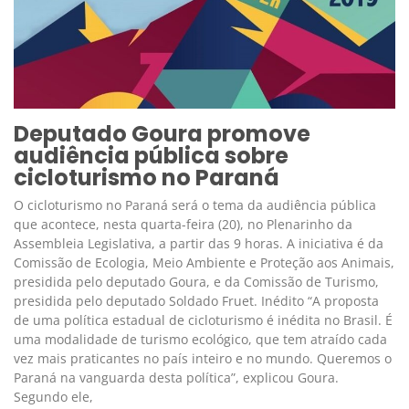
Deputado Goura promove
audiência pública sobre
cicloturismo no Paraná
O cicloturismo no Paraná será o tema da audiência pública
que acontece, nesta quarta-feira (20), no Plenarinho da
Assembleia Legislativa, a partir das 9 horas. A iniciativa é da
Comissão de Ecologia, Meio Ambiente e Proteção aos Animais,
presidida pelo deputado Goura, e da Comissão de Turismo,
presidida pelo deputado Soldado Fruet. Inédito “A proposta
de uma política estadual de cicloturismo é inédita no Brasil. É
uma modalidade de turismo ecológico, que tem atraído cada
vez mais praticantes no país inteiro e no mundo. Queremos o
Paraná na vanguarda desta política”, explicou Goura.
Segundo ele,