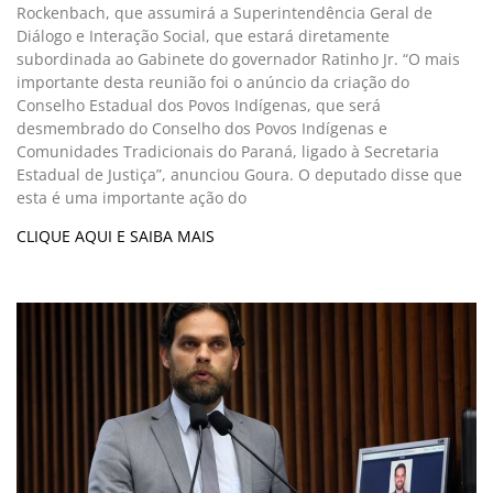
Rockenbach, que assumirá a Superintendência Geral de
Diálogo e Interação Social, que estará diretamente
subordinada ao Gabinete do governador Ratinho Jr. “O mais
importante desta reunião foi o anúncio da criação do
Conselho Estadual dos Povos Indígenas, que será
desmembrado do Conselho dos Povos Indígenas e
Comunidades Tradicionais do Paraná, ligado à Secretaria
Estadual de Justiça”, anunciou Goura. O deputado disse que
esta é uma importante ação do
CLIQUE AQUI E SAIBA MAIS