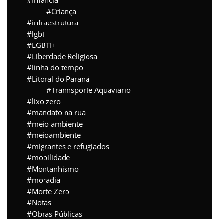
Infância
Criança
infraestrutura
lgbt
LGBTI+
Liberdade Religiosa
linha do tempo
Litoral do Paraná
Trannsporte Aquaviário
lixo zero
mandato na rua
meio ambiente
meioambiente
migrantes e refugiados
mobilidade
Montanhismo
moradia
Morte Zero
Notas
Obras Públicas