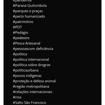
pandemia
Paraná Quilombola
parques e praças
parto humanizado
patrimônio
PDT
Pedágio
pedestre
Pesca Artesanal
pessoascom deficiência
política
política internacional
política sobre drogras
políticaurbana
povos indígenas
proteção e defesa animal
região metropolitana
relações internacionais
rios
Salto São Francisco