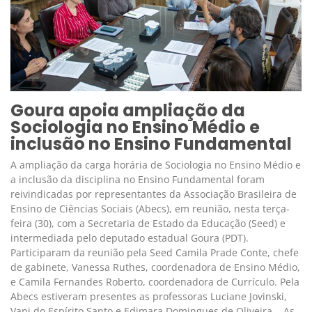
Goura apoia ampliação da
Sociologia no Ensino Médio e
inclusão no Ensino Fundamental
A ampliação da carga horária de Sociologia no Ensino Médio e
a inclusão da disciplina no Ensino Fundamental foram
reivindicadas por representantes da Associação Brasileira de
Ensino de Ciências Sociais (Abecs), em reunião, nesta terça-
feira (30), com a Secretaria de Estado da Educação (Seed) e
intermediada pelo deputado estadual Goura (PDT).
Participaram da reunião pela Seed Camila Prade Conte, chefe
de gabinete, Vanessa Ruthes, coordenadora de Ensino Médio,
e Camila Fernandes Roberto, coordenadora de Currículo. Pela
Abecs estiveram presentes as professoras Luciane Jovinski,
Vani do Espírito Santo e Edimara Domingues de Oliveira. As