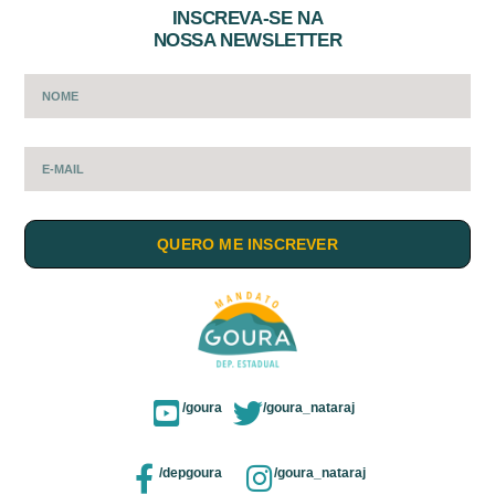
INSCREVA-SE NA
NOSSA NEWSLETTER
QUERO ME INSCREVER
/goura
/goura_nataraj
/depgoura
/goura_nataraj