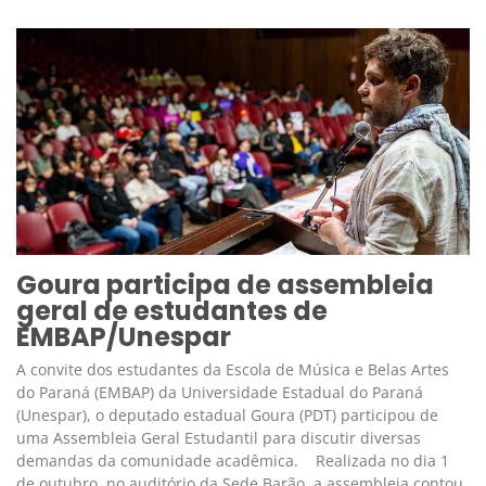
Goura participa de assembleia
geral de estudantes de
EMBAP/Unespar
A convite dos estudantes da Escola de Música e Belas Artes
do Paraná (EMBAP) da Universidade Estadual do Paraná
(Unespar), o deputado estadual Goura (PDT) participou de
uma Assembleia Geral Estudantil para discutir diversas
demandas da comunidade acadêmica. Realizada no dia 1
de outubro, no auditório da Sede Barão, a assembleia contou