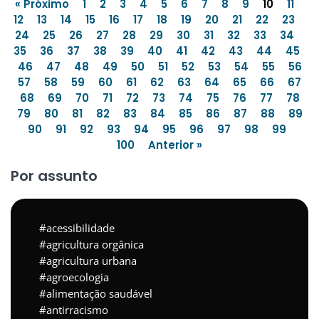
« Próximo
1
2
3
4
5
6
7
8
9
10
11
12
13
14
15
16
17
18
19
20
21
22
23
24
25
26
27
28
29
30
31
32
33
34
35
36
37
38
39
40
41
42
43
44
45
46
47
48
49
50
51
52
53
54
55
56
57
58
59
60
61
62
63
64
65
66
67
68
69
70
71
72
73
74
75
76
77
78
79
80
81
82
83
84
85
86
87
88
89
90
91
92
93
94
95
96
97
98
99
100
Anterior »
Por assunto
acessibilidade
agricultura orgânica
agricultura urbana
agroecologia
alimentação saudável
antirracismo