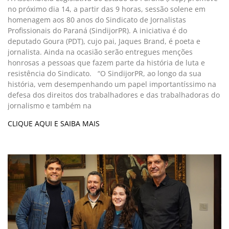
no próximo dia 14, a partir das 9 horas, sessão solene em
homenagem aos 80 anos do Sindicato de Jornalistas
Profissionais do Paraná (SindijorPR). A iniciativa é do
deputado Goura (PDT), cujo pai, Jaques Brand, é poeta e
jornalista. Ainda na ocasião serão entregues menções
honrosas a pessoas que fazem parte da história de luta e
resistência do Sindicato. “O SindijorPR, ao longo da sua
história, vem desempenhando um papel importantíssimo na
defesa dos direitos dos trabalhadores e das trabalhadoras do
jornalismo e também na
CLIQUE AQUI E SAIBA MAIS