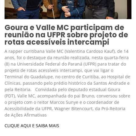
Goura e Valle MC participam de
reunião na UFPR sobre projeto de
rotas acessíveis intercampi
A rapper curitibana Valle MC (Valentina Cardoso Kauf), de 14
anos, foi o destaque da reunião realizada, nesta quarta-feira
(8) na Universidade Federal do Paraná (UFPR) para tratar do
projeto de rotas acessíveis intercampi, que vai ligar o
Terminal do Guadalupe, no centro de Curitiba, ao Hospital de
Clínicas, passando pelo prédio histórico da Santos Andrade e
pela Reitoria. Convidada pelo deputado estadual Goura
(PDT), Valle MC, acompanhada do pai Bruno, conversou sobre
o projeto com o reitor Marcos Sunye e o coordenador de
Acessibilidade da UFPR, Wagner Bitencourt, da Pró-Reitoria
de Ações Afirmativas
CLIQUE AQUI E SAIBA MAIS