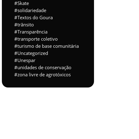
Skate
solidariedade
Textos do Goura
trânsito
Transparência
transporte coletivo
turismo de base comunitária
Uncategorized
Unespar
unidades de conservação
zona livre de agrotóxicos