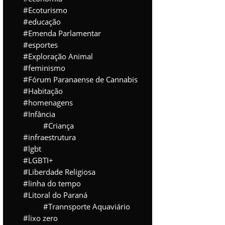
Ecoturismo
educação
Emenda Parlamentar
esportes
Exploração Animal
feminismo
Fórum Paranaense de Cannabis
Habitação
homenagens
Infância
Criança
infraestrutura
lgbt
LGBTI+
Liberdade Religiosa
linha do tempo
Litoral do Paraná
Trannsporte Aquaviário
lixo zero