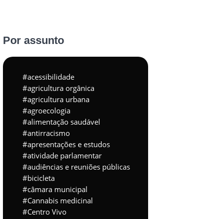
Por assunto
acessibilidade
agricultura orgânica
agricultura urbana
agroecologia
alimentação saudável
antirracismo
apresentações e estudos
atividade parlamentar
audiências e reuniões públicas
bicicleta
câmara municipal
Cannabis medicinal
Centro Vivo