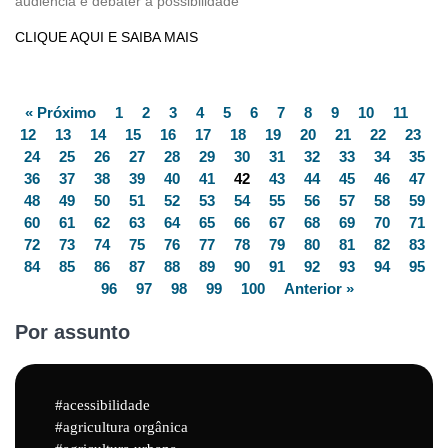
audiência é debater a possibilidade
CLIQUE AQUI E SAIBA MAIS
« Próximo
1
2
3
4
5
6
7
8
9
10
11
12
13
14
15
16
17
18
19
20
21
22
23
24
25
26
27
28
29
30
31
32
33
34
35
36
37
38
39
40
41
42
43
44
45
46
47
48
49
50
51
52
53
54
55
56
57
58
59
60
61
62
63
64
65
66
67
68
69
70
71
72
73
74
75
76
77
78
79
80
81
82
83
84
85
86
87
88
89
90
91
92
93
94
95
96
97
98
99
100
Anterior »
Por assunto
acessibilidade
agricultura orgânica