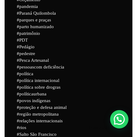
pandemia
Paraná Quilombola
parques e praças
parto humanizado
patrimônio
PDT
Pedágio
pedestre
Pesca Artesanal
pessoascom deficiência
política
política internacional
política sobre drogras
políticaurbana
povos indígenas
proteção e defesa animal
região metropolitana
relações internacionais
Powered by
Joinchat
rios
Salto São Francisco