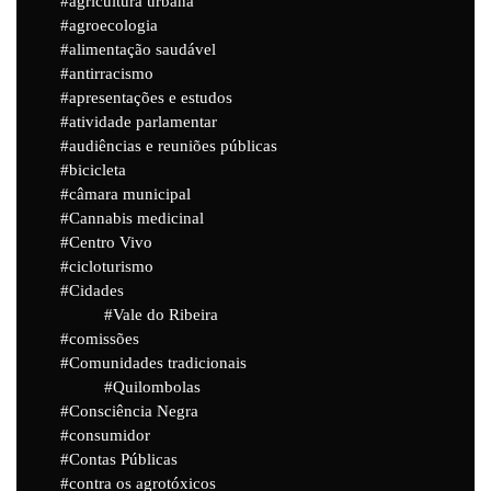
agricultura urbana
agroecologia
alimentação saudável
antirracismo
apresentações e estudos
atividade parlamentar
audiências e reuniões públicas
bicicleta
câmara municipal
Cannabis medicinal
Centro Vivo
cicloturismo
Cidades
Vale do Ribeira
comissões
Comunidades tradicionais
Quilombolas
Consciência Negra
consumidor
Contas Públicas
contra os agrotóxicos