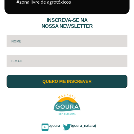
zona livre de agrotóxicos
INSCREVA-SE NA
NOSSA NEWSLETTER
QUERO ME INSCREVER
/goura
/goura_nataraj