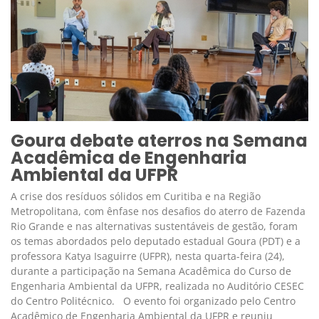
Goura debate aterros na Semana
Acadêmica de Engenharia
Ambiental da UFPR
A crise dos resíduos sólidos em Curitiba e na Região
Metropolitana, com ênfase nos desafios do aterro de Fazenda
Rio Grande e nas alternativas sustentáveis de gestão, foram
os temas abordados pelo deputado estadual Goura (PDT) e a
professora Katya Isaguirre (UFPR), nesta quarta-feira (24),
durante a participação na Semana Acadêmica do Curso de
Engenharia Ambiental da UFPR, realizada no Auditório CESEC
do Centro Politécnico. O evento foi organizado pelo Centro
Acadêmico de Engenharia Ambiental da UFPR e reuniu