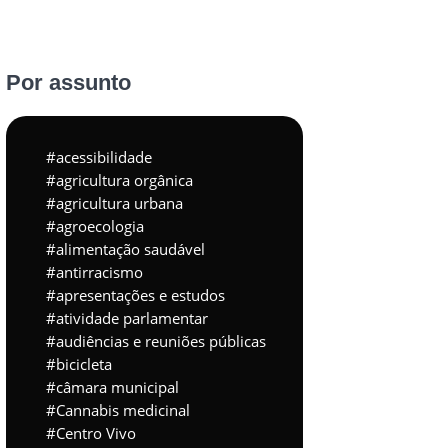
Por assunto
acessibilidade
agricultura orgânica
agricultura urbana
agroecologia
alimentação saudável
antirracismo
apresentações e estudos
atividade parlamentar
audiências e reuniões públicas
bicicleta
câmara municipal
Cannabis medicinal
Centro Vivo