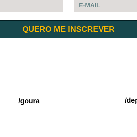
QUERO ME INSCREVER
/de
/goura