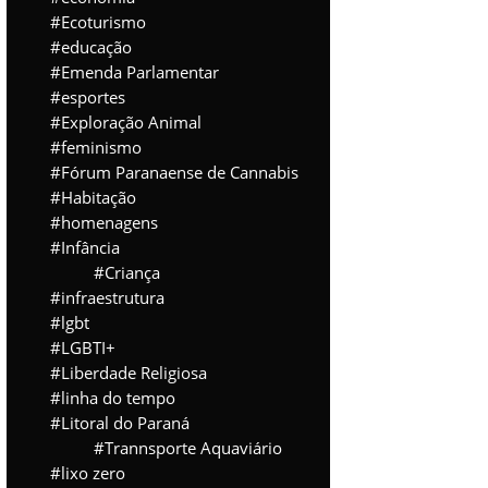
Ecoturismo
educação
Emenda Parlamentar
esportes
Exploração Animal
feminismo
Fórum Paranaense de Cannabis
Habitação
homenagens
Infância
Criança
infraestrutura
lgbt
LGBTI+
Liberdade Religiosa
linha do tempo
Litoral do Paraná
Trannsporte Aquaviário
lixo zero