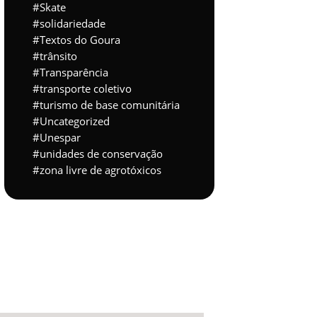
Skate
solidariedade
Textos do Goura
trânsito
Transparência
transporte coletivo
turismo de base comunitária
Uncategorized
Unespar
unidades de conservação
zona livre de agrotóxicos