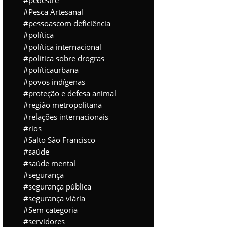
pedestre
Pesca Artesanal
pessoascom deficiência
política
política internacional
política sobre drogras
políticaurbana
povos indígenas
proteção e defesa animal
região metropolitana
relações internacionais
rios
Salto São Francisco
saúde
saúde mental
segurança
segurança pública
segurança viária
Sem categoria
servidores