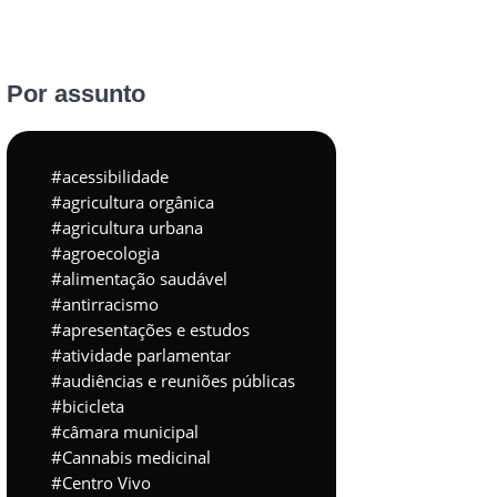
Por assunto
acessibilidade
agricultura orgânica
agricultura urbana
agroecologia
alimentação saudável
antirracismo
apresentações e estudos
atividade parlamentar
audiências e reuniões públicas
bicicleta
câmara municipal
Cannabis medicinal
Centro Vivo