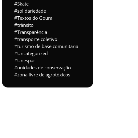
Skate
solidariedade
Textos do Goura
trânsito
Transparência
transporte coletivo
turismo de base comunitária
Uncategorized
Unespar
unidades de conservação
zona livre de agrotóxicos