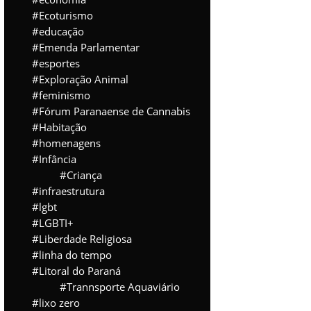
Ecoturismo
educação
Emenda Parlamentar
esportes
Exploração Animal
feminismo
Fórum Paranaense de Cannabis
Habitação
homenagens
Infância
Criança
infraestrutura
lgbt
LGBTI+
Liberdade Religiosa
linha do tempo
Litoral do Paraná
Trannsporte Aquaviário
lixo zero