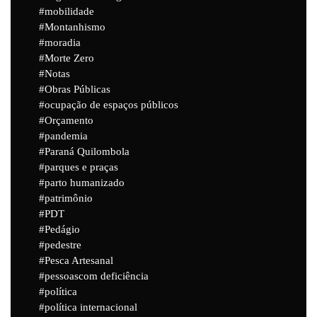
mobilidade
Montanhismo
moradia
Morte Zero
Notas
Obras Públicas
ocupação de espaços públicos
Orçamento
pandemia
Paraná Quilombola
parques e praças
parto humanizado
patrimônio
PDT
Pedágio
pedestre
Pesca Artesanal
pessoascom deficiência
política
política internacional