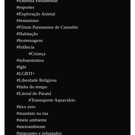
Emenda Parlamentar
esportes
Exploração Animal
feminismo
Fórum Paranaense de Cannabis
Habitação
homenagens
Infância
Criança
infraestrutura
lgbt
LGBTI+
Liberdade Religiosa
linha do tempo
Litoral do Paraná
Trannsporte Aquaviário
lixo zero
mandato na rua
meio ambiente
meioambiente
migrantes e refugiados