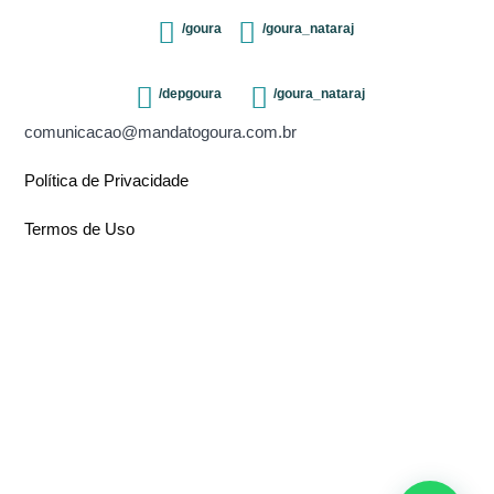
/goura
/goura_nataraj
/depgoura
/goura_nataraj
comunicacao@mandatogoura.com.br
Política de Privacidade
Termos de Uso