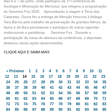
dias 6 e 7 de junho, onde participou da 1ª Conferência de
Geologia e Mineração do Mercosul, que integrou a programação
do Geomine Foz 2025. Aproveitando a viagem à Terra das
Cataratas, Goura fez a entrega de Menção Honrosa à bióloga
Yara Barros pelo trabalho de preservação de grandes felinos, da
fauna e da flora paranaense e participou de outras agendas
institucionais e partidárias. Geomine Foz Durante a
participação da mesa de abertura da conferência, o deputado
destacou várias ações desenvolvidas
CLIQUE AQUI E SAIBA MAIS
« Próximo
1
2
3
4
5
6
7
8
9
10
11
12
13
14
15
16
17
18
19
20
21
22
23
24
25
26
27
28
29
30
31
32
33
34
35
36
37
38
39
40
41
42
43
44
45
46
47
48
49
50
51
52
53
54
55
56
57
58
59
60
61
62
63
64
65
66
67
68
69
70
71
72
73
74
75
76
77
78
79
80
81
82
83
84
85
86
87
88
89
90
91
92
93
94
95