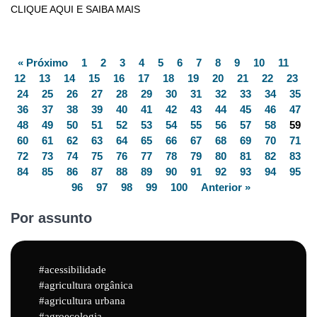
CLIQUE AQUI E SAIBA MAIS
« Próximo
1
2
3
4
5
6
7
8
9
10
11
12
13
14
15
16
17
18
19
20
21
22
23
24
25
26
27
28
29
30
31
32
33
34
35
36
37
38
39
40
41
42
43
44
45
46
47
48
49
50
51
52
53
54
55
56
57
58
59
60
61
62
63
64
65
66
67
68
69
70
71
72
73
74
75
76
77
78
79
80
81
82
83
84
85
86
87
88
89
90
91
92
93
94
95
96
97
98
99
100
Anterior »
Por assunto
acessibilidade
agricultura orgânica
agricultura urbana
agroecologia